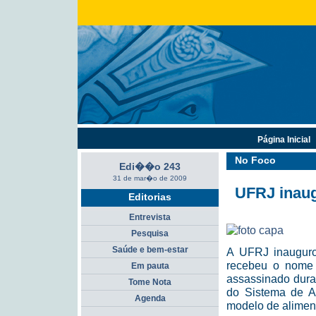
Página Inicial
No Foco
Edi��o 243
31 de mar�o de 2009
UFRJ inaug
Editorias
Entrevista
Pesquisa
Saúde e bem-estar
A UFRJ inaugurou
recebeu o nome 
Em pauta
assassinado duran
Tome Nota
do Sistema de A
Agenda
modelo de aliment