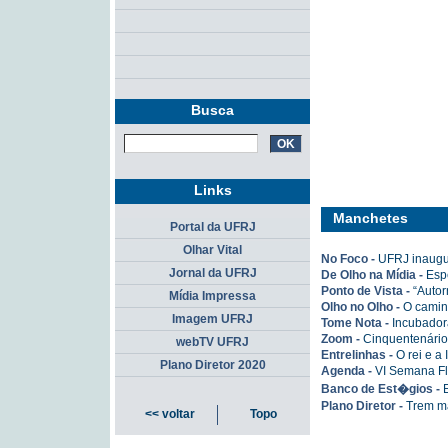
Busca
Links
Manchetes
Portal da UFRJ
Olhar Vital
No Foco -
UFRJ inaugur
Jornal da UFRJ
De Olho na Mídia -
Espe
Ponto de Vista -
“Autor
Mídia Impressa
Olho no Olho -
O camin
Imagem UFRJ
Tome Nota -
Incubador
Zoom -
Cinquentenário 
webTV UFRJ
Entrelinhas -
O rei e a 
Plano Diretor 2020
Agenda -
VI Semana F
Banco de Est�gios -
Plano Diretor -
Trem ma
<< voltar
Topo