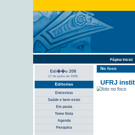
Página Inicial
No foco
Edi��o 208
17 de junho de 2008
UFRJ insti
Editorias
Entrevista
Saúde e bem-estar
Em pauta
Tome Nota
Agenda
Pesquisa