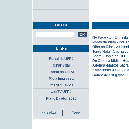
Busca
No Foco -
UFRJ instit
Ponto de Vista -
Intele
Olho no Olho -
Ambient
Links
Tome Nota -
Oficina d
Zoom -
Barco da UFRJ 
Portal da UFRJ
De Olho na Mídia -
Hos
Agenda -
Marcos Sacra
Olhar Vital
Entrelinhas -
O tempo d
Jornal da UFRJ
Banco de Est�gios -
L
Mídia Impressa
Imagem UFRJ
webTV UFRJ
Plano Diretor 2020
<< voltar
Topo