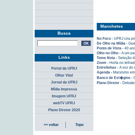
Manchetes
Busca
No Foco -
UFRJ cria p
De Olho na Mídia -
Gue
Ponto de Vista -
40 ano
Olho no Olho -
A um pa
Links
Tome Nota -
Seleção de
Zoom -
Horta no telha
Entrelinhas -
A voz do
Portal da UFRJ
Agenda -
Marxismo em
Olhar Vital
Banco de Est�gios -
Jornal da UFRJ
Plano Diretor -
Debates
Mídia Impressa
Imagem UFRJ
webTV UFRJ
Plano Diretor 2020
<< voltar
Topo