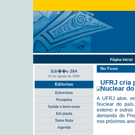
Página Inicial
No Foco
Edi��o 264
25 de agosto de 2009
UFRJ cria 
Editorias
Nuclear do
Entrevista
A UFRJ abre, em
Pesquisa
Nuclear do país
Saúde e bem-estar
externo e outras
Em pauta
demanda do Progr
Tome Nota
nos próximos ano
Agenda