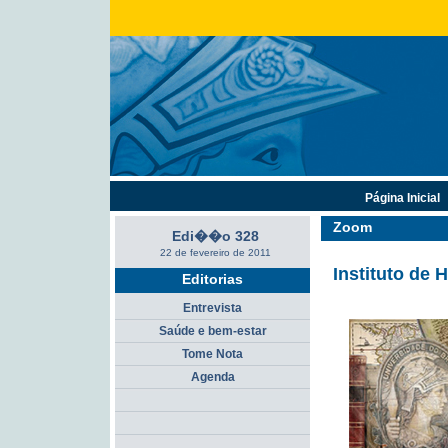
Página Inicial
Zoom
Edi��o 328
22 de fevereiro de 2011
Instituto de
H
Editorias
Entrevista
Saúde e bem-estar
Tome Nota
Agenda