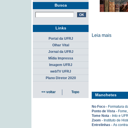
Busca
Links
Leia mais
Portal da UFRJ
Olhar Vital
Jornal da UFRJ
Mídia Impressa
Imagem UFRJ
webTV UFRJ
Plano Diretor 2020
<< voltar
Topo
Manchetes
No Foco -
Formatura d
Ponto de Vista -
Fome,
Tome Nota -
Into e UF
Zoom -
Instituto de Hi
Entrelinhas -
As contra