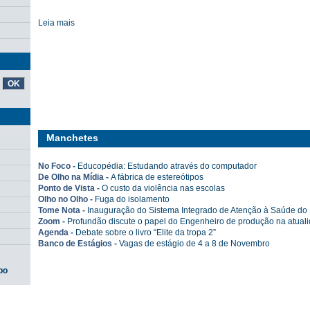
Leia mais
Manchetes
No Foco -
Educopédia: Estudando através do computador
De Olho na Mídia -
A fábrica de estereótipos
Ponto de Vista -
O custo da violência nas escolas
Olho no Olho -
Fuga do isolamento
Tome Nota -
Inauguração do Sistema Integrado de Atenção à Saúde do 
Zoom -
Profundão discute o papel do Engenheiro de produção na atual
Agenda -
Debate sobre o livro “Elite da tropa 2”
Banco de Estágios -
Vagas de estágio de 4 a 8 de Novembro
po