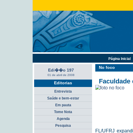
Página Inicial
No foco
Edi��o 197
01 de abril de 2008
Faculdade 
Editorias
Entrevista
Saúde e bem-estar
Em pauta
Tome Nota
Agenda
Pesquisa
FL/UFRJ expandi