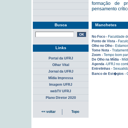
formação de pr
pensamento crític
Busca
Manchetes
No Foco -
Faculdade d
Ponto de Vista -
Faculd
Olho no Olho -
Estamos
Links
Tome Nota -
Tratament
Zoom -
Tempo bom par
Portal da UFRJ
De Olho na Mídia -
Mídi
Agenda -
UFRJ no com
Olhar Vital
Entrelinhas -
Sexualid
Jornal da UFRJ
Banco de Est�gios -
Mídia Impressa
Imagem UFRJ
webTV UFRJ
Plano Diretor 2020
<< voltar
Topo