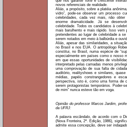
que nos garante forte e crescente interat
novos referenciais de realidade.
Aliás, a propósito, sobre a platéia anônima
vidro”, pode-se observar um processo c
celebridades, cada vez mais, não obter 
enorme dramaticidade. Já se desenvol
celebridade. Todos os candidatos à celebr
mais barulhento e mais rápido. Isso vem
pretendentes ao lugar de celebridade a se
serem notados em meio à balbúrdia e ouvid
Aliás, apesar das similaridades, a situa
no Brasil e nos EUA. O antropólogo Rober
constitui, no Brasil, numa espécie de “s
especialmente em países como o nosso ma
em que essas oportunidades de visibilid
interpretado pelas camadas menos privileg
uma comprovação de sua falta de cidadan
auditório, realityshows e similares, qu
médias, papéis constrangedores e esca
perspectiva, isto é, como uma forma de 
serem protagonistas temporários. Poder-se
de mim” nunca esteve tão em voga.
Opinião do professor Marcos Jardim, profes
da UFRJ:
A palavra escândalo, de acordo com o Di
(Nova Fronteira, 2ª. Edição, 1986), signif
admite essa concepção, deve ser indagado 