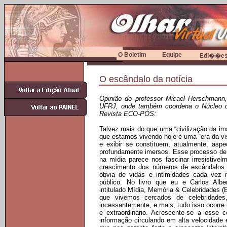
O Boletim
Equipe
Edi��es 
O escândalo da notícia
Opinião do professor Micael Herschmann
UFRJ, onde também coordena o Núcleo d
Revista ECO-PÓS:
Talvez mais do que uma “civilização da i
que estamos vivendo hoje é uma “era da visi
e exibir se constituem, atualmente, asp
profundamente imersos. Esse processo de 
na mídia parece nos fascinar irresistiv
crescimento dos números de escândalos
óbvia de vidas e intimidades cada vez 
público. No livro que eu e Carlos Alb
intitulado Mídia, Memória & Celebridades 
que vivemos cercados de celebridades
incessantemente, e mais, tudo isso ocorre
e extraordinário. Acrescente-se a esse c
informação circulando em alta velocidade 