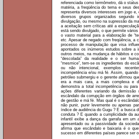
referenciada como termômetro, dá o status
matéria, a freqüência do tema e seus de
representa diversos interesses em jogo e,
diversos grupos organizados segundo 
divulgação, ou mesmo na supressão da maté
a aceitação sem críticas até a especulação
está sendo divulgado, o que permite vários
o vasto material para a elaboração de “teo
etc. Apesar de negado com freqüência, a 
processo de manipulação que visa infl
apontados os inúmeros estudos sobre a inf
outros meios, na mudança de hábitos e c
“descolada” da realidade e o ser huma
“mesmice”, tem-se os ingredientes do escâ
ou não intencional, exemplos recen
incompetência e/ou má fé. Assim, quand
petróleo submergiu e o gerente afirmou qu
era a mais cara, a mais complexa e de
demonstra a total incompetência ou para
ações diferentes variando da demissão 
escândalo da corrupção em órgãos de arre
de gestão e má fé. Mas qual é o escândalo
não punir, punir levemente ou apenas pa
índice de audiência do Gugu ? E a busca d
conduta ? E quando a cumplicidade da au
infantil exibe a dança da garrafa em um 
apresentado ou a passividade da socied
afirma que escândalo e baixaria é o que
sucesso em diferentes países parece ser 