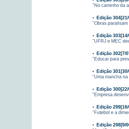
"No caminho da 
•
Edição 304[21/
"Obras paralisam 
•
Edição 303[14/
"UFRJ e MEC decid
•
Edição 302[7/0
"Educar para prev
•
Edição 301[30/
"Uma mancha na i
•
Edição 300[22/
"Empresa desenvo
•
Edição 299[16/
"Futebol e a dime
•
Edição 298[9/0