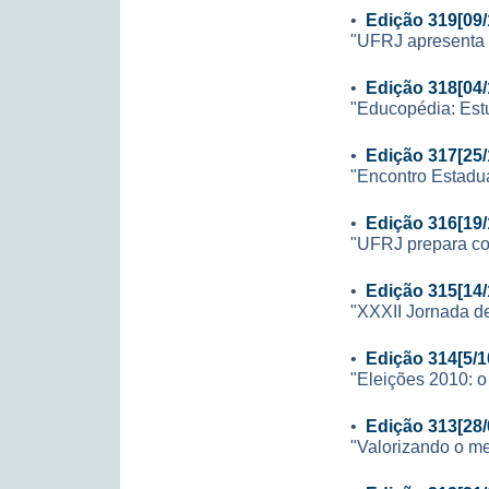
•
Edição 319[09/
"UFRJ apresenta 
•
Edição 318[04/
"Educopédia: Est
•
Edição 317[25/
"Encontro Estadua
•
Edição 316[19/
"UFRJ prepara con
•
Edição 315[14/
"XXXII Jornada de 
•
Edição 314[5/1
"Eleições 2010: o
•
Edição 313[28/
"Valorizando o me