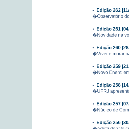
•
Edição 262 [11
�Observatório do
•
Edição 261 [04
�Novidade na vol
•
Edição 260 [28
�Viver e morar na
•
Edição 259 [21
�Novo Enem: em 
•
Edição 258 [14
�UFRJ apresenta 
•
Edição 257 [07
�Núcleo de Comput
•
Edição 256 [30
�Adufrj debate cr