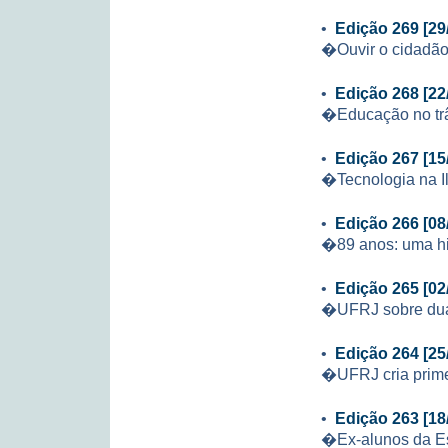
•
Edição 269 [29
�Ouvir o cidadão
•
Edição 268 [22
�Educação no trâ
•
Edição 267 [15
�Tecnologia na Il
•
Edição 266 [08
�89 anos: uma his
•
Edição 265 [02
�UFRJ sobre dua
•
Edição 264 [25
�UFRJ cria prime
•
Edição 263 [18
�Ex-alunos da Es