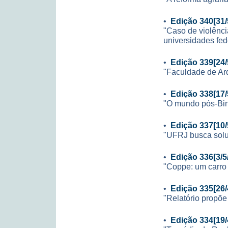
•
Edição 340[31/
"Caso de violênc
universidades fed
•
Edição 339[24/
"Faculdade de Arq
•
Edição 338[17/
"O mundo pós-Bi
•
Edição 337[10/
"UFRJ busca sol
•
Edição 336[3/5
"Coppe: um carro 
•
Edição 335[26/
"Relatório propõe
•
Edição 334[19/