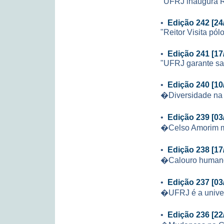
"UFRJ inaugura Re
•
Edição 242 [24
"Reitor Visita p
•
Edição 241 [17
"UFRJ garante sal
•
Edição 240 [10
�Diversidade na
•
Edição 239 [03
�Celso Amorim mi
•
Edição 238 [17
�Calouro huma
•
Edição 237 [03
�UFRJ é a univer
•
Edição 236 [22