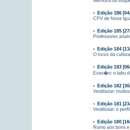
Memória do esqu
•
Edição 186 [04
CPV de Nova Igua
•
Edição 185 [27
Professores anali
•
Edição 184 [13
O
locus
da cultur
•
Edição 183 [06
Evas�o: o tabu d
•
Edição 182 [30
Vestibular: muit
•
Edição 181 [23
Vestibular: o perf
•
Edição 180 [16
Rumo aos bons e