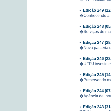
•
Edição 249 [12
�Conhecendo a
•
Edição 248 [05
�Serviços de ma
•
Edição 247 [28
�Nova parceria da
•
Edição 246 [22
�UFRJ investe em
•
Edição 245 [14
�Preservando m
•
Edição 244 [07
�Agência de Inov
•
Edição 243 [31