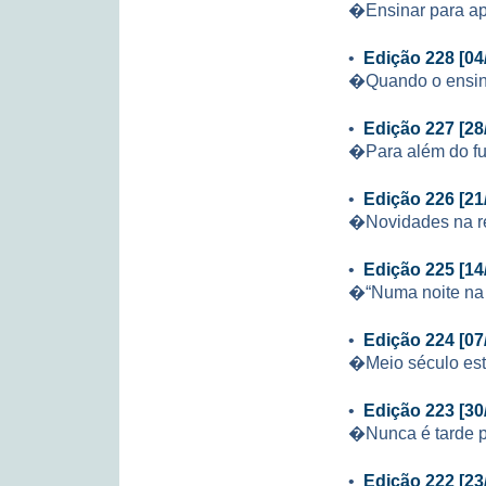
�Ensinar para a
•
Edição 228 [04
�Quando o ensin
•
Edição 227 [28
�Para além do f
•
Edição 226 [21
�Novidades na re
•
Edição 225 [14
�“Numa noite na 
•
Edição 224 [07
�Meio século es
•
Edição 223 [30
�Nunca é tarde 
•
Edição 222 [23