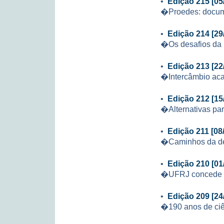
•
Edição 215 [05
�Proedes: docu
•
Edição 214 [29
�Os desafios da
•
Edição 213 [22
�Intercâmbio aca
•
Edição 212 [15
�Alternativas par
•
Edição 211 [08
�Caminhos da de
•
Edição 210 [01
�UFRJ concede b
•
Edição 209 [24
�190 anos de ciê