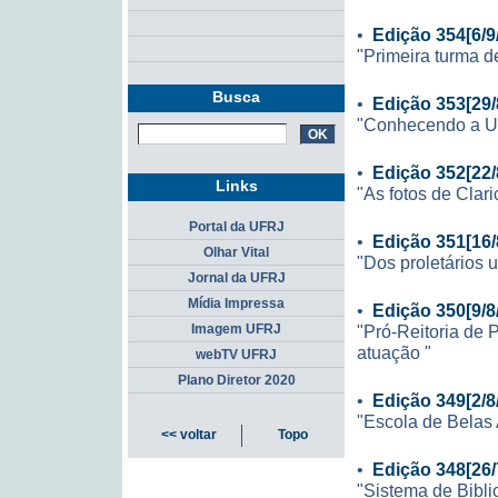
•
Edição 354[6/9
"Primeira turma d
Busca
•
Edição 353[29/
"Conhecendo a UF
•
Edição 352[22/
Links
"As fotos de Clari
Portal da UFRJ
•
Edição 351[16/
Olhar Vital
"Dos proletários 
Jornal da UFRJ
Mídia Impressa
•
Edição 350[9/8
"Pró-Reitoria de 
Imagem UFRJ
atuação "
webTV UFRJ
Plano Diretor 2020
•
Edição 349[2/8
"Escola de Belas 
<< voltar
Topo
•
Edição 348[26/
"Sistema de Bibli