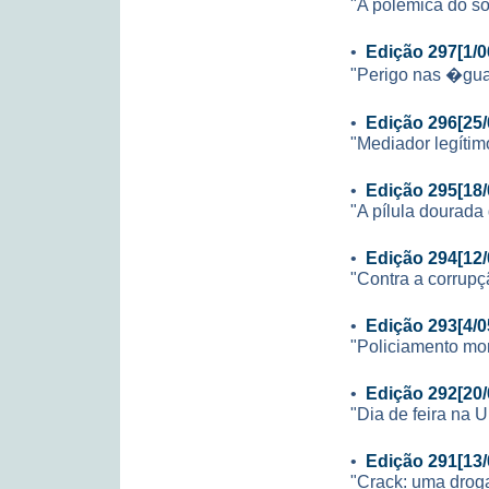
"A polêmica do s
•
Edição 297[1/0
"Perigo nas �gu
•
Edição 296[25/
"Mediador legítim
•
Edição 295[18/
"A pílula dourada
•
Edição 294[12/
"Contra a corrupç
•
Edição 293[4/0
"Policiamento mon
•
Edição 292[20/
"Dia de feira na 
•
Edição 291[13/
"Crack: uma drog