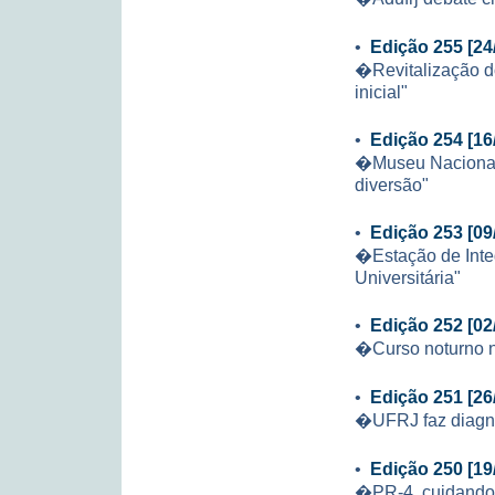
•
Edição 255 [24
�Revitalização d
inicial"
•
Edição 254 [16
�Museu Nacional 
diversão"
•
Edição 253 [09
�Estação de Inte
Universitária"
•
Edição 252 [02
�Curso noturno n
•
Edição 251 [26
�UFRJ faz diagnó
•
Edição 250 [19
�PR-4, cuidando 