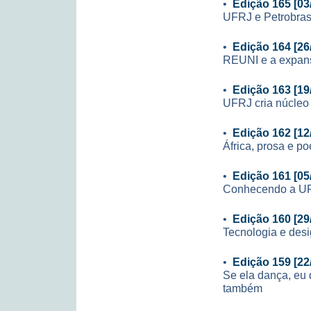
•
Edição 165 [03
UFRJ e Petrobras
•
Edição 164 [26
REUNI e a expan
•
Edição 163 [19
UFRJ cria núcleo
•
Edição 162 [12
África, prosa e po
•
Edição 161 [05
Conhecendo a U
•
Edição 160 [29
Tecnologia e des
•
Edição 159 [22
Se ela dança, eu d
também