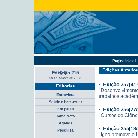
Página Inicial
Edições Anterior
Edi��o 215
05 de agosto de 2008
•
Edição 357[4/1
Editorias
"Desenvolvimento
Entrevista
trabalhos acadêm
Saúde e bem-estar
•
Edição 356[27/
Em pauta
"Cursos de Ciênc
Tome Nota
Agenda
•
Edição 355[13/
Pesquisa
"Igeo promove o I