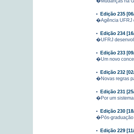
�Mudanças na 
•
Edição 235 [06
�Agência UFRJ d
•
Edição 234 [16
�UFRJ desenvolv
•
Edição 233 [09
�Um novo concei
•
Edição 232 [02
�Novas regras p
•
Edição 231 [25
�Por um sistema 
•
Edição 230 [18
�Pós-graduação 
•
Edição 229 [11