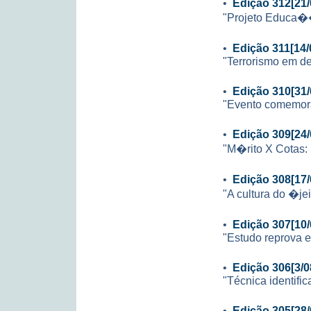
•
Edição 312[21/
"Projeto Educa��
•
Edição 311[14/
"Terrorismo em de
•
Edição 310[31/
"Evento comemor
•
Edição 309[24/
"M�rito X Cotas:
•
Edição 308[17/
"A cultura do �je
•
Edição 307[10/
"Estudo reprova e
•
Edição 306[3/0
"Técnica identific
•
Edição 305[28/