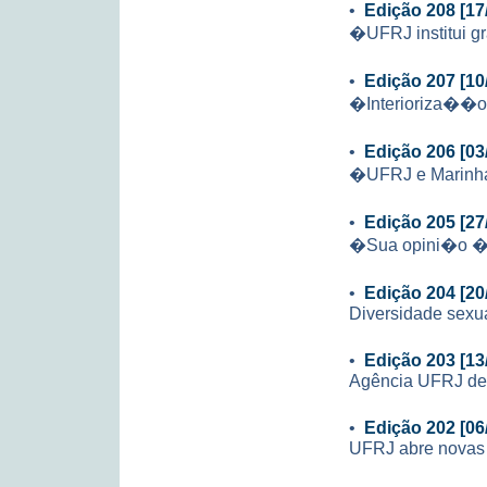
•
Edição 208 [17
�UFRJ institui g
•
Edição 207 [10
�Interioriza��
•
Edição 206 [03
�UFRJ e Marinha
•
Edição 205 [27
�Sua opini�o � 
•
Edição 204 [20
Diversidade sexu
•
Edição 203 [13
Agência UFRJ de 
•
Edição 202 [06
UFRJ abre novas 