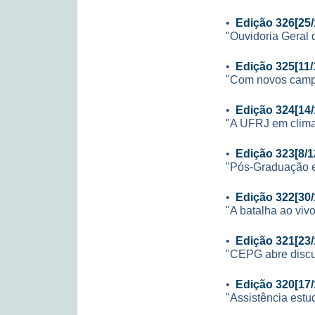
•
Edição 326[25/
"Ouvidoria Geral 
•
Edição 325[11/
"Com novos campos
•
Edição 324[14/
"A UFRJ em clima
•
Edição 323[8/1
"Pós-Graduação 
•
Edição 322[30/
"A batalha ao viv
•
Edição 321[23/
"CEPG abre discus
•
Edição 320[17/
"Assistência estu