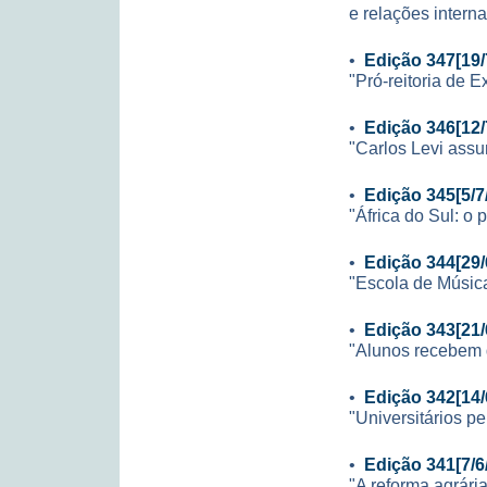
e relações interna
•
Edição 347[19/
"Pró-reitoria de 
•
Edição 346[12/
"Carlos Levi ass
•
Edição 345[5/7
"África do Sul: o 
•
Edição 344[29/
"Escola de Música
•
Edição 343[21/
"Alunos recebem 
•
Edição 342[14/
"Universitários pe
•
Edição 341[7/6
"A reforma agrári