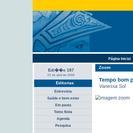
Página Inicial
Zoom
Edi��o 197
01 de abril de 2008
Tempo bom pa
Editorias
Vanessa Sol
Entrevista
Saúde e bem-estar
Em pauta
Tome Nota
Agenda
Pesquisa