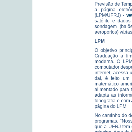
Previsão de Temp
a página eletr
(LPM/UFRJ) -
ww
satélite e dado
sondagem (balõe
aeroportos) vária
LPM
O objetivo princ
Graduação a fim
moderna. O LPM 
computador desper
internet, acessa
daí, é feito u
matemático ameri
alimentado para 
adapta as inform
topografia e com 
página do LPM.
No caminho do de
programas. “Noss
que a UFRJ tem d