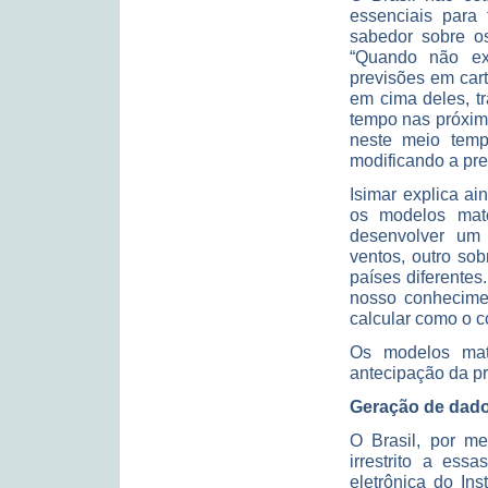
essenciais para
sabedor sobre o
“Quando não exi
previsões em car
em cima deles, tra
tempo nas próxim
neste meio tempo
modificando a pre
Isimar explica ai
os modelos mat
desenvolver um 
ventos, outro sob
países diferente
nosso conhecimen
calcular como o 
Os modelos mate
antecipação da p
Geração de dad
O Brasil, por m
irrestrito a es
eletrônica do In