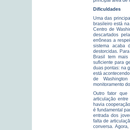
principal área de 
Dificuldades
Uma das principa
brasileiro está n
Centro de Washi
descartados pel
errôneas a respe
sistema acaba d
destorcidas. Para
Brasil tem mais
suficiente para 
duas pontas: na 
está acontecendo 
de Washington 
monitoramento do
Outro fator que 
articulação entr
havia cooperação
é fundamental pa
entrada dos jov
falta de articul
conversa. Agora,