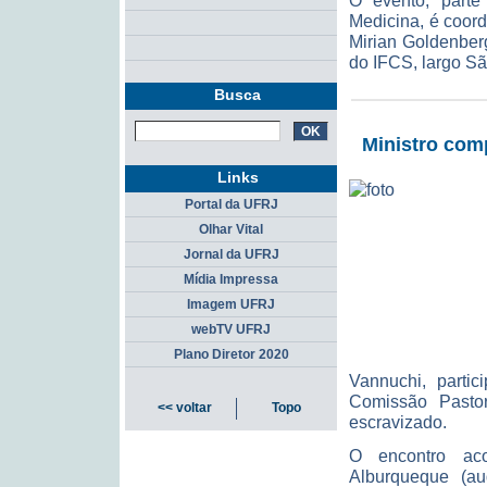
O evento, part
Medicina, é coor
Mirian Goldenber
do IFCS, largo Sã
Busca
Ministro com
Links
Portal da UFRJ
Olhar Vital
Jornal da UFRJ
Mídia Impressa
Imagem UFRJ
webTV UFRJ
Plano Diretor 2020
Vannuchi, parti
Comissão Pastor
<< voltar
Topo
escravizado.
O encontro aco
Alburqueque (au