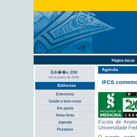
Página Inicial
Agenda
Edi��o 206
03 de junho de 2008
IFCS comemor
Editorias
Entrevista
Saúde e bem-estar
Em pauta
Tome Nota
Escola de Anato
Agenda
Universidade Fede
Pesquisa