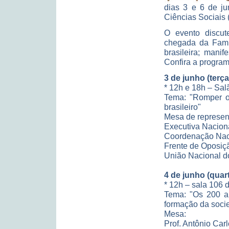
dias 3 e 6 de ju
Ciências Sociais
O evento discut
chegada da Famí
brasileira; mani
Confira a progra
3 de junho (terça
* 12h e 18h – Sa
Tema: "Romper o
brasileiro"
Mesa de represent
Executiva Nacion
Coordenação Nac
Frente de Oposi
União Nacional d
4 de junho (quart
* 12h – sala 106 
Tema: "Os 200 an
formação da socie
Mesa:
Prof. Antônio Car