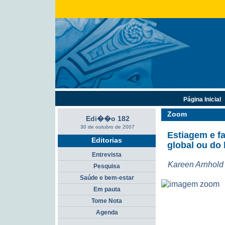
Página Inicial
Zoom
Edi��o 182
30 de outubro de 2007
Estiagem e f
Editorias
global ou d
Entrevista
Kareen Arnhold
Pesquisa
Saúde e bem-estar
Em pauta
Tome Nota
Agenda