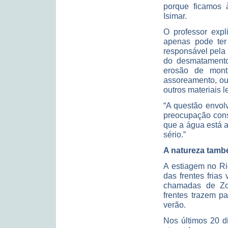
porque ficamos 
Isimar.
O professor exp
apenas pode ter 
responsável pela 
do desmatamento
erosão de mont
assoreamento, ou
outros materiais l
“A questão envol
preocupação cons
que a água está 
sério.”
A natureza tamb
A estiagem no Ri
das frentes frias
chamadas de Zo
frentes trazem p
verão.
Nos últimos 20 d