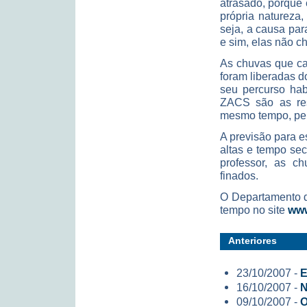
atrasado, porque
própria natureza
seja, a causa pa
e sim, elas não c
As chuvas que ca
foram liberadas d
seu percurso hab
ZACS são as res
mesmo tempo, pel
A previsão para e
altas e tempo se
professor, as c
finados.
O Departamento d
tempo no site
www
Anteriores
23/10/2007 -
E
16/10/2007 -
N
09/10/2007 -
O