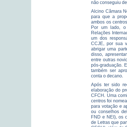
não conseguiu def
Alcino Câmara Ne
para que a propo
ambos os centros
Por um lado, o
Relações Internac
um dos responsáv
CCJE, por sua v
abrigar uma part
disso, apresent
entre outras nov
pós-graduação. E
também ser aprov
conta o decano.
Após ter sido re
elaboração do pr
CFCH. Uma comis
centros foi nomea
para votação e a
ou conselhos del
FND e NEI), os c
de Letras que par