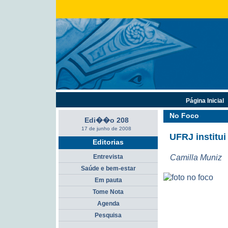
Página Inicial
No Foco
Edi��o 208
17 de junho de 2008
UFRJ institu
Editorias
Camilla Muniz
Entrevista
Saúde e bem-estar
Em pauta
Tome Nota
Agenda
Pesquisa