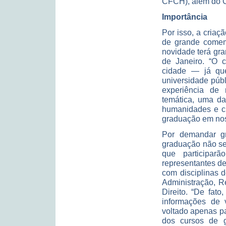
CFCH), além do 
Importância
Por isso, a cria
de grande comem
novidade terá gra
de Janeiro. “O c
cidade — já que
universidade púb
experiência de 
temática, uma da
humanidades e ci
graduação em noss
Por demandar gra
graduação não se
que participar
representantes de
com disciplinas d
Administração, Re
Direito. “De fato
informações de 
voltado apenas p
dos cursos de g