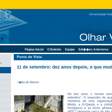
Página Inicial
O Boletim
Equipe
Edi��es Anteriores
Ponto de Vista
11
11 de setembro: dez anos depois, o que mu
J�lia de Marins
r
Há dez anos, o mundo assis
setembro”. O sequestro de qua
membros de uma organização
Médio, a Al-Qaeda, e a colisã
Pentágono e as torres gêmea
(WTC) deixaram cerca de três 