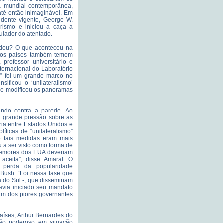
a mundial contemporânea,
até então inimaginável. Em
idente vigente, George W.
orismo e iniciou a caça a
ulador do atentado.
dou? O que aconteceu na
ros países também temem
 professor universitário e
ernacional do Laboratório
” foi um grande marco no
ificou o ‘unilateralismo’
a e modificou os panoramas
undo contra a parede. Ao
ma grande pressão sobre as
ia entre Estados Unidos e
íticas de “unilateralismo”
e tais medidas eram mais
u a ser visto como forma de
e temores dos EUA deveriam
aceita”, disse Amaral. O
 perda da popularidade
Bush. “Foi nessa fase que
a do Sul -, que disseminam
avia iniciado seu mandato
um dos piores governantes
aíses, Arthur Bernardes do
ão poderoso em situação