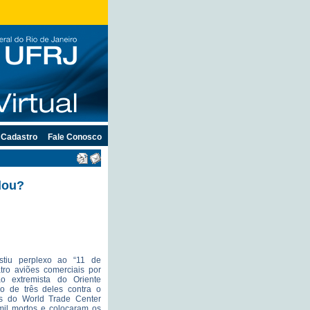
Cadastro
Fale Conosco
dou?
tiu perplexo ao “11 de
tro aviões comerciais por
 extremista do Oriente
o de três deles contra o
s do World Trade Center
mil mortos e colocaram os