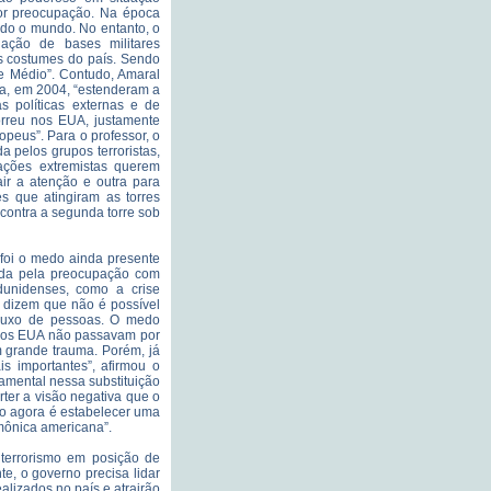
ior preocupação. Na época
do o mundo. No entanto, o
lação de bases militares
nos costumes do país. Sendo
e Médio”. Contudo, Amaral
ha, em 2004, “estenderam a
 políticas externas e de
rreu nos EUA, justamente
opeus”. Para o professor, o
a pelos grupos terroristas,
ações extremistas querem
ir a atenção e outra para
s que atingiram as torres
 contra a segunda torre sob
foi o medo ainda presente
uída pela preocupação com
dunidenses, como a crise
dizem que não é possível
 fluxo de pessoas. O medo
4 os EUA não passavam por
m grande trauma. Porém, já
 importantes”, afirmou o
damental nessa substituição
erter a visão negativa que o
o agora é estabelecer uma
mônica americana”.
terrorismo em posição de
e, o governo precisa lidar
lizados no país e atrairão