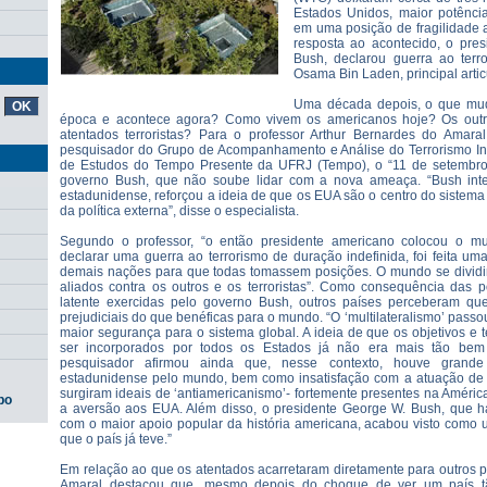
Estados Unidos, maior potênci
em uma posição de fragilidade 
resposta ao acontecido, o pres
Bush, declarou guerra ao terr
Osama Bin Laden, principal artic
Uma década depois, o que mu
época e acontece agora? Como vivem os americanos hoje? Os out
atentados terroristas? Para o professor Arthur Bernardes do Amaral,
pesquisador do Grupo de Acompanhamento e Análise do Terrorismo Int
de Estudos do Tempo Presente da UFRJ (Tempo), o “11 de setembro
governo Bush, que não soube lidar com a nova ameaça. “Bush intens
estadunidense, reforçou a ideia de que os EUA são o centro do sistem
da política externa”, disse o especialista.
Segundo o professor, “o então presidente americano colocou o m
declarar uma guerra ao terrorismo de duração indefinida, foi feita u
demais nações para que todas tomassem posições. O mundo se dividir
aliados contra os outros e os terroristas”. Como consequência das pol
latente exercidas pelo governo Bush, outros países perceberam qu
prejudiciais do que benéficas para o mundo. “O ‘multilateralismo’ passo
maior segurança para o sistema global. A ideia de que os objetivos 
ser incorporados por todos os Estados já não era mais tão bem 
pesquisador afirmou ainda que, nesse contexto, houve grande
estadunidense pelo mundo, bem como insatisfação com a atuação de 
surgiram ideais de ‘antiamericanismo’- fortemente presentes na Améric
po
a aversão aos EUA. Além disso, o presidente George W. Bush, que h
com o maior apoio popular da história americana, acabou visto como 
que o país já teve.”
Em relação ao que os atentados acarretaram diretamente para outros p
Amaral destacou que, mesmo depois do choque de ver um país t