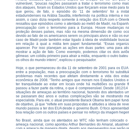
vulnerável, “poucas nações passaram a tratar o terrorismo como ma
dos ataques, foram os Estados Unidos que forçaram esse medo para to
que gerou, de fato, o episódio do ‘11 de setembro’ foi a insta
estadunidenses na Arábia Saudita, interferindo na política interna e 
assim, o caso dizia respeito somente à relação dos EUA com o Orient
ressaltou que episódios como o atentado ao metrô de Madri, na Espan
preocupação com o terrorismo para a Europa. Houve mudanças nas
proteção desses países, mas não na mesma dimensão de como oco
devido ao fato de os americanos serem os principais alvos e não os eur
caso de Madri pode também estar ligado à ideia de visibilidade buscad
em relação à qual a mídia tem papel fundamental. “Essas organiz
aparecer. Por isso planejam as ações em duas partes: uma para atra
mostrar a ação de fato. Como exemplo, podemos citar os dois aviõe
gêmeas: um colidiu primeiro para atrair a mídia, enquanto o outro bateu
os olhos do mundo inteiro”, explicou o pesquisador.
Hoje, o que permaneceu do dia 11 de setembro de 2001 para os EUA 
entre a população, mas a preocupação com o terrorismo foi substit
problemas mais recentes que afetam diretamente a vida dos esta
econômica de 2008. “Tenho amigos que moram nos Estados Unidos e 
ter tranquilidade ao estar em locais onde há multidões ou grande
passou a fazer parte da rotina, o que é compreensível. Desde 1812/1
situações de ameaças ao território nacional, fazendo dos atentados u
se passaram dez anos e outras complicações vão se mostrando mais
especialista. Para ele, o atual presidente Barack Obama tem papel fun
de objetivo, já que “reflete em suas propostas e atitudes a ideia de rev
mundo passou a ter dos EUA desde o governo Bush. O foco apresentad
boa relação com os outros países e pensar no reforço da imagem hege
No Brasil, ainda que os atentados ao WTC não tenham colocado o 
ameaça nacional, como apontou Arthur Bernardes do Amaral, atualment
com a ameaça de maneira direta, devido aos megaeventos que serão rea