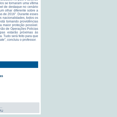
dos se tornaram uma vítima
pel de destaque no cenário
um olhar diferente sobre a
as de 2016”. Durante esses
es nacionalidades, todos os
 está tomando providências
a maior proteção possível.
hão de Operações Policias
opas estarão próximas às
a. Tudo será feito para que
e”, concluiu o professor.
as