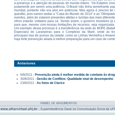
a presença e a atenção de pessoas do mundo inteiro. “Os Estados Uni
justamente por serem uma potência. O Brasil não tinha semelhante pa
mundial, portanto não era alvo em potencial. Mas agora é preciso ter 
questão, pois vamos sediar a “Copa do Mundo de 2014” e as “Olimpíad
eventos, além de estarem presentes atletas e turistas das mais diferent
olhos estarão voltados para cá. Sendo assim, o governo brasileiro já
para que, mesmo com nossas limitações de recursos, seja organizada 
Um exemplo desse processo é a transferência da sede do BOPE (Batal
Especiais) de Laranjeiras para o Complexo da Maré, onde as tr
principais vias de acesso da cidade, como as Linhas Vermelha e Amarel
haja forte prevenção aliada à melhor preparação para um caso de combat
.
Anteriores
6/9/2011 -
Prevenção ainda é melhor medida de combate às drog
30/8/2011 -
Gestão de Conflitos: Qualidade total de desempenho
23/8/2011 -
As fotos de Clarice