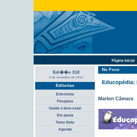
Página Inicial
No Foco
Edi��o 318
4 de novembro de 2010
Educopédia: 
Editorias
Entrevista
Marlon Câmara
Pesquisa
Saúde e bem-estar
Em pauta
Tome Nota
Agenda