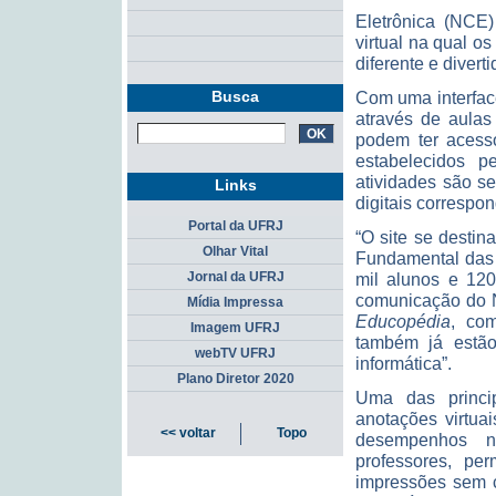
Eletrônica (NC
virtual na qual 
diferente e diverti
Busca
Com uma interface
através de aulas
podem ter acess
estabelecidos p
atividades são se
Links
digitais correspo
Portal da UFRJ
“O site se desti
Olhar Vital
Fundamental das 
mil alunos e 120
Jornal da UFRJ
comunicação do NC
Mídia Impressa
Educopédia
, com
Imagem UFRJ
também já estão
webTV UFRJ
informática”.
Plano Diretor 2020
Uma das princi
anotações virtua
<< voltar
Topo
desempenhos n
professores, pe
impressões sem c