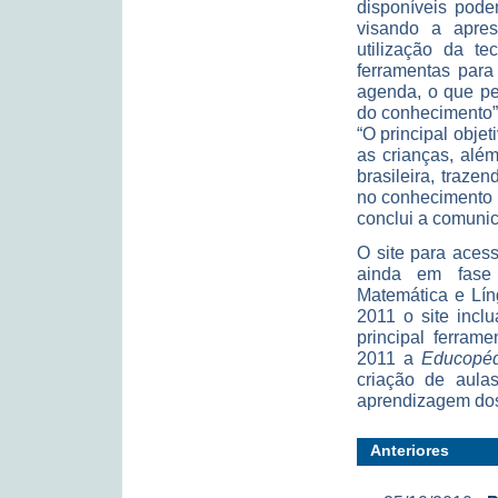
disponíveis pode
visando a apres
utilização da te
ferramentas para
agenda, o que pe
do conhecimento”,
“O principal obje
as crianças, al
brasileira, traze
no conhecimento 
conclui a comuni
O site para aces
ainda em fase 
Matemática e Lín
2011 o site incl
principal ferram
2011 a
Educopéd
criação de aulas
aprendizagem dos
Anteriores