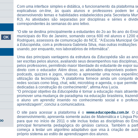
Com uma interface simples e didática, o funcionamento da plataforma s
explicativas
on-line
, às quais alunos e professores podem ter 
desenvolvendo temas e habilidades estabelecidos pela Secretaria Mu
RJ). As atividades são separadas por disciplinas e séries e divid
correspondentes às semanas do ano letivo.
“O site se destina principalmente a estudantes do 2o ao 9o ano do En
municipais do Rio de Janeiro, somando cerca 600 mil alunos e 1200 e
Rodrigues, assessora de comunicação do NCE. “A Escola Municipal Gréci
a
Educopédia
, com a professora Gabriela Silva, mas outras instituiçõe
usando, por enquanto, nos laboratórios de informática”.
Uma das principais vantagens da estrutura da
Educopédia
são as ano
ser escritas pelos alunos, avaliando seus desempenhos nas disciplina
pelos professores, permitindo maior liberdade do estudante de expor s
direto com o educador. Além disso, as atividades disponíveis podem 
podcasts, quizzes e jogos, visando a apresentar uma nova experiênci
utilização da tecnologia. “A plataforma fornece ainda um conjunto d
redes sociais como blog, chat, wiki, microblog e agenda, o que permit
dedicadas à construção do conhecimento”, afirma Ana Lucia.
“O principal objetivo da
Educopédia
é tornar a educação mais atraente
promover uma mudança de paradigma na educação brasileira, trazendo
o aluno um aprendiz inserido no conhecimento social e o profes
aprendizagem”, conclui a comunicadora.
O site para acessar a plataforma é o
www.educopedia.com.br
. O 
desenvolvimento, apresenta somente aulas de Matemática e Língua Por
po
para que no início de 2011 o site inclua todas as disciplinas do En
principal ferramenta pedagógica do ginásio carioca. Também a pa
começa a testar um algoritmo adaptativo que visa à criação de aula
próprio sistema ao estilo de aprendizagem dos alunos.