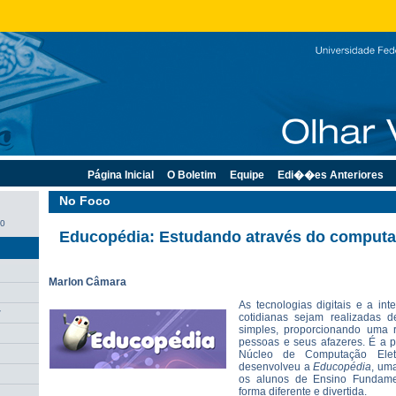
Página Inicial
O Boletim
Equipe
Edi��es Anteriores
No Foco
10
Educopédia: Estudando através do comput
Marlon Câmara
As tecnologias digitais e a int
r
cotidianas sejam realizadas 
simples, proporcionando uma r
pessoas e seus afazeres. É a p
Núcleo de Computação Ele
desenvolveu a
Educopédia
, uma
os alunos de Ensino Fundame
forma diferente e divertida.