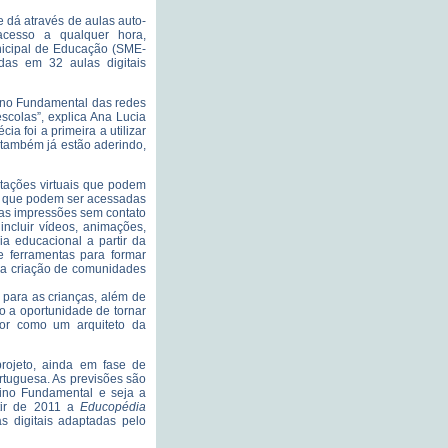
e dá através de aulas auto-
acesso a qualquer hora,
nicipal de Educação (SME-
idas em 32 aulas digitais
sino Fundamental das redes
scolas”, explica Ana Lucia
a foi a primeira a utilizar
s também já estão aderindo,
tações virtuais que podem
s, que podem ser acessadas
uas impressões sem contato
incluir vídeos, animações,
a educacional a partir da
e ferramentas para formar
e a criação de comunidades
 para as crianças, além de
 a oportunidade de tornar
sor como um arquiteto da
projeto, ainda em fase de
tuguesa. As previsões são
sino Fundamental e seja a
rtir de 2011 a
Educopédia
s digitais adaptadas pelo