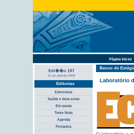
Página Inicial
Banco de Estági
Edi��o 197
01 de abril de 2008
Laboratório d
Editorias
Entrevista
Saúde e bem-estar
Em pauta
Tome Nota
Agenda
Pesquisa