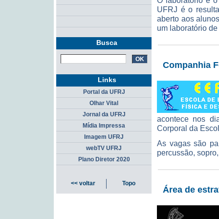
O laboratório e o
UFRJ é o resulta
aberto aos alunos
um laboratório de
Busca
Companhia Fo
Links
Portal da UFRJ
Olhar Vital
Jornal da UFRJ
acontece nos di
Mídia Impressa
Corporal da Esco
Imagem UFRJ
As vagas são par
webTV UFRJ
percussão, sopro,
Plano Diretor 2020
<< voltar
Topo
Área de estr