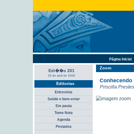
Página Inicial
Zoom
Edi��o 201
29 de abril de 2008
Conhecendo 
Editorias
Priscilla Prest
Entrevista
Saúde e bem-estar
Em pauta
Tome Nota
Agenda
Pesquisa