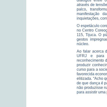
diálogos entre o
através de tensõ
palco, transfor
manifestação d
inquietações, con
O espetáculo cor
no Centro Coreog
115, Tijuca. O p
gestos impregnad
núcleo.
Ao falar acerca 
UFRJ e para a
reconhecimento d
produzir conheci
curso para a soc
favorecida econo
elitizada. “Acho
de que dança é p
não produzisse na
para assistir uma