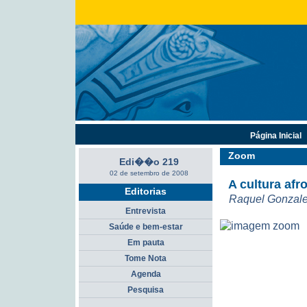
Página Inicial
Zoom
Edi��o 219
02 de setembro de 2008
A cultura af
Editorias
Raquel Gonzal
Entrevista
Saúde e bem-estar
Em pauta
Tome Nota
Agenda
Pesquisa