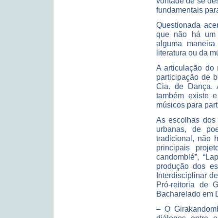
vontade de se de
fundamentais para
Questionada acer
que não há um p
alguma maneira c
literatura ou da 
A articulação do
participação de b
Cia. de Dança. A
também existe e 
músicos para part
As escolhas dos 
urbanas, de po
tradicional, não
principais proj
candomblé”, “Lap
produção dos es
Interdisciplinar d
Pró-reitoria de
Bacharelado em D
– O Girakandomb