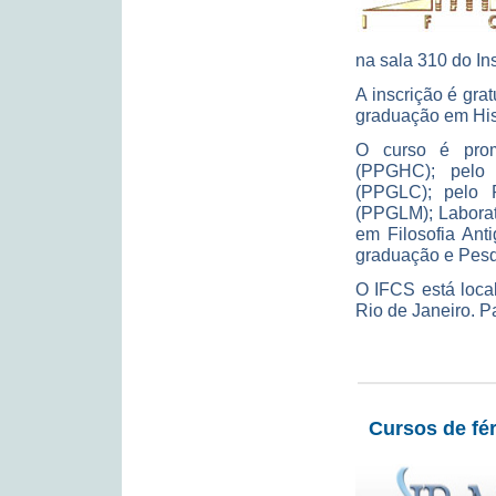
na sala 310 do In
A inscrição é grat
graduação em His
O curso é prom
(PPGHC); pelo
(PPGLC); pelo 
(PPGLM); Laborat
em Filosofia Ant
graduação e Pesq
O IFCS está loca
Rio de Janeiro. P
Cursos de fér