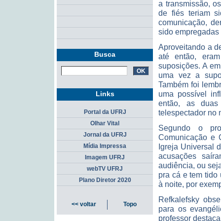
a transmissão, o
de fiés teriam 
comunicação, den
sido empregadas 
Aproveitando a de
Busca
até então, era
suposições. A em
uma vez a supos
Também foi lembr
uma possível inf
Links
então, as duas
telespectador no 
Portal da UFRJ
Olhar Vital
Segundo o pro
Jornal da UFRJ
Comunicação e C
Igreja Universal
Mídia Impressa
acusações saíra
Imagem UFRJ
audiência, ou sej
webTV UFRJ
pra cá e tem tid
Plano Diretor 2020
à noite, por exemp
Refkalefsky obs
<< voltar
Topo
para os evangéli
professor destaca