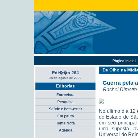
Página Inicial
De Olho na Mídi
Edi��o 264
25 de agosto de 2009
Guerra pela 
Editorias
Rachel Dimetre
Entrevista
Pesquisa
Saúde e bem-estar
No último dia 12 
Em pauta
do Estado de São
em seu principal
Tome Nota
uma suposta lav
Agenda
Universal do Rei