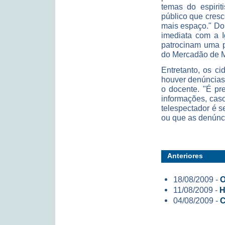
temas do espiri
público que cres
mais espaço." Do 
imediata com a I
patrocinam uma p
do Mercadão de Ma
Entretanto, os c
houver denúncias
o docente. "É pr
informações, caso
telespectador é s
ou que as denúnc
Anteriores
18/08/2009 -
O
11/08/2009 -
H
04/08/2009 -
C