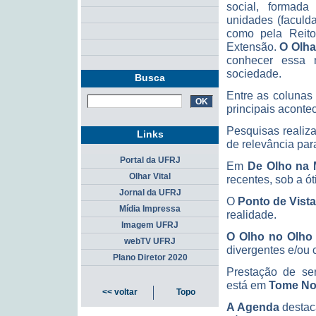
social, formad
unidades (faculd
como pela Reito
Extensão.
O Olhar
conhecer essa m
sociedade.
Busca
Entre as colunas
principais aconte
Pesquisas realiz
Links
de relevância pa
Portal da UFRJ
Em
De Olho
na 
Olhar Vital
recentes, sob a ó
Jornal da UFRJ
O
Ponto de Vista
Mídia Impressa
realidade.
Imagem UFRJ
O
Olho no Olho
webTV UFRJ
divergentes e/ou
Plano Diretor 2020
Prestação de ser
está em
Tome No
<< voltar
Topo
A
Agenda
destaca