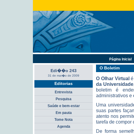
Página Inicial
O Boletim
Edi��o 243
31 de mar�o de 2009
O
Olhar Virtual
é 
Editorias
da Universidade
boletim é ender
Entrevista
administrativos e
Pesquisa
Uma universidade
Saúde e bem-estar
suas partes faça
Em pauta
atento nos permit
Tome Nota
tarefa de compor 
Agenda
De forma semelh