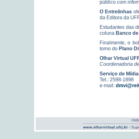
público com infor
O
Entrelinhas
ofe
da Editora da UF
Estudantes das d
coluna
Banco de
Finalmente, o bo
torno do
Plano Di
Olhar Virtual UF
Coordenadoria d
Serviço de Mídia
Tel.: 2598-1898
e-mail:
dmvi@reito