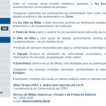
Entre as colunas deste boletim eletrônico semanal, a
No Fo
acontecimentos universitários da semana.
Pesquisas realizadas por profissionais da universidade, bem como ev
debate acadêmico são apresentados no
Zoom
.
Em
De Olho
na Mídia
, o leitor encontra análises de fenômenos midátic
professores e de pesquisadores da instituição.
O
Ponto de Vista
expõe a análise de um acontecimento relevante de no
O
Olho no Olho
é uma seção de debate, apresentando versões pl
complementares – de um mesmo tema.
Prestação de serviços disponibilizados para a comunidade universitári
A
Agenda
destaca as atividades da comunidade universitária, o
informações de inscrição, programação, entre outras.
O
Entrelinhas
oferece dicas de leitura, com destaque para as publicaçõ
Estudantes das diversas unidades encontram oportunidades de tra
Estágios
.
Finalmente, o boletim traz ainda as últimas notícias sobre os debates e
Olhar Virtual UFRJ: a notícia bem apurada até você!
Coordenadoria de Comunicação da UFRJ
po
Serviço de Mídias Impressas, Virtuais e de Produção Editorial
Tel.: 2598-1898
e-mail:
dmvi@reitoria.ufrj.br