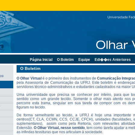
Página Inicial
O Boletim
Equipe
Edi��es Anteriores
O Boletim
009
O
Olhar Virtual
é o primeiro dos instrumentos de
Comunicação Integrad
pela Assessoria de Comunicação da UFRJ. Este boletim é endereçad
servidores técnico-administrativos e estudantes cadastrados na maior 
Uma universidade que precisa se conhecer por inteiro, para que t
sentido como um grande tecido. Somente o olhar mais atento nos per
percorre esta trama, singular em sua tarefa de compor com os dem
r
figuram no tecido.
De forma semelhante ao tecido, a UFRJ é hoje uma importante m
centros(CT, CLA, CCMN, CCS, CCJE, CFCH), unidades (faculdades, esc
suplementares), assim como pela Reitoria, com relevantes ativida
Extensão.
O Olhar Virtual
, nesse sentido
, tem como tarefa ajudar a me
as infindas tessituras que nos articulam à sociedade.