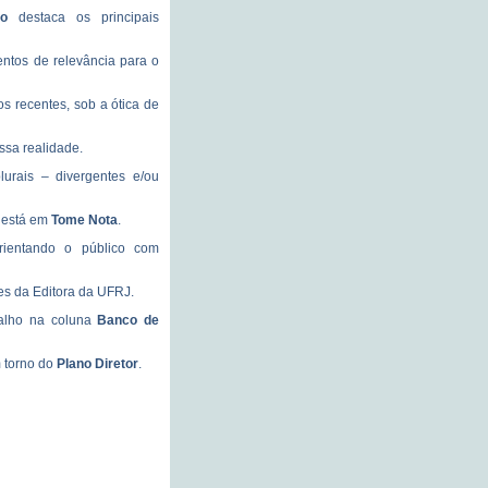
co
destaca os principais
entos de relevância para o
os recentes, sob a ótica de
ssa realidade.
urais – divergentes e/ou
a está em
Tome Nota
.
rientando o público com
es da Editora da UFRJ.
balho na coluna
Banco de
m torno do
Plano Diretor
.