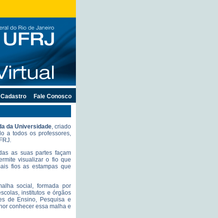
Cadastro
Fale Conosco
a da Universidade
, criado
o a todos os professores,
UFRJ.
odas as suas partes façam
mite visualizar o fio que
ais fios as estampas que
alha social, formada por
olas, institutos e órgãos
des de Ensino, Pesquisa e
lhor conhecer essa malha e