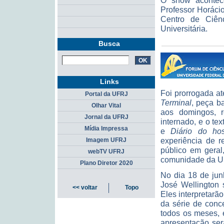
O show acontece
Professor Horáci
Centro de Ciên
Universitária.
Busca
Links
Foi prorrogada a
Portal da UFRJ
Terminal
, peça b
Olhar Vital
aos domingos, r
Jornal da UFRJ
internado, e o te
Mídia Impressa
e
Diário do hos
experiência de r
Imagem UFRJ
público em geral
webTV UFRJ
comunidade da U
Plano Diretor 2020
No dia 18 de jun
José Wellington 
<< voltar
Topo
Eles interpretarã
da série de conc
todos os meses, 
apresentação ser