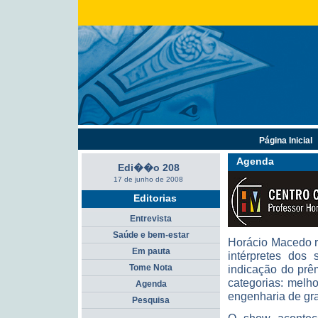
Página Inicial
Agenda
Edi��o 208
17 de junho de 2008
Editorias
Entrevista
Saúde e bem-estar
Horácio Macedo r
Em pauta
intérpretes dos
Tome Nota
indicação do prê
categorias: melh
Agenda
engenharia de gr
Pesquisa