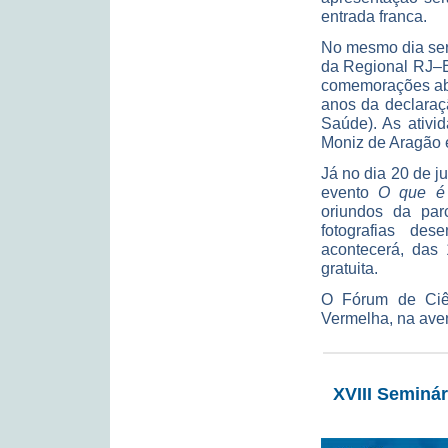
entrada franca.
No mesmo dia ser
da Regional RJ–E
comemorações abr
anos da declaraç
Saúde). As ativi
Moniz de Aragão e
Já no dia 20 de j
evento
O que é 
oriundos da par
fotografias de
acontecerá, das
gratuita.
O Fórum de Ciên
Vermelha, na aven
XVIII Seminár