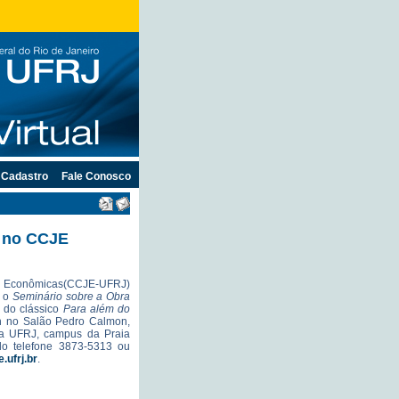
Cadastro
Fale Conosco
 no CCJE
 e Econômicas(CCJE-UFRJ)
, o
Seminário sobre a Obra
a do clássico
Para além do
h no Salão Pedro Calmon,
da UFRJ, campus da Praia
lo telefone 3873-5313 ou
ufrj.br
.