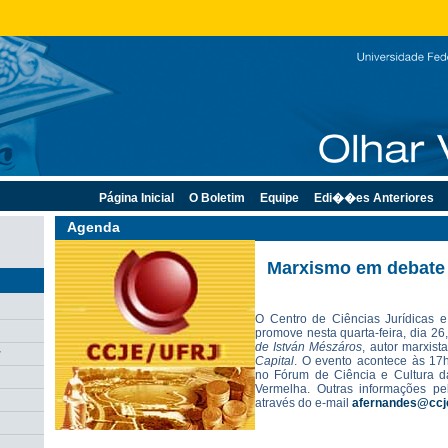
Página Inicial
O Boletim
Equipe
Edi��es Anteriores
Agenda
Marxismo em debate
O Centro de Ciências Jurídicas
promove nesta quarta-feira, dia 26
de
István Mészáros
, autor marxist
r
Capital
. O evento acontece às 17
no Fórum de Ciência e Cultura 
Vermelha. Outras informações pe
através do e-mail
afernandes@ccje.