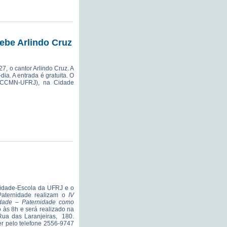
ebe Arlindo Cruz
7, o cantor Arlindo Cruz. A
ia. A entrada é gratuita. O
 (CCMN-UFRJ), na Cidade
rnidade-Escola da UFRJ e o
Paternidade realizam o
IV
dade – Paternidade como
io às 8h e será realizado na
Rua das Laranjeiras, 180.
r pelo telefone 2556-9747