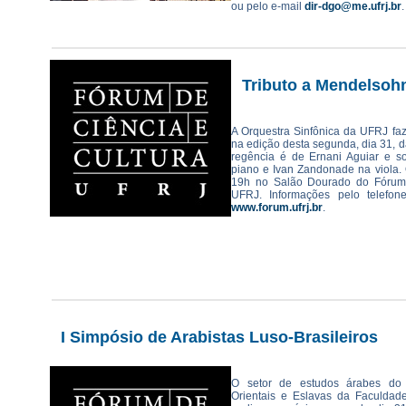
ou pelo e-mail
dir-dgo@me.ufrj.br
.
Tributo a Mendelsoh
A Orquestra Sinfônica da UFRJ f
na edição desta segunda, dia 31, d
regência é de Ernani Aguiar e s
piano e Ivan Zandonade na viola. 
19h no Salão Dourado do Fórum 
UFRJ. Informações pelo telefo
www.forum.ufrj.br
.
I Simpósio de Arabistas Luso-Brasileiros
O setor de estudos árabes do 
Orientais e Eslavas da Faculdad