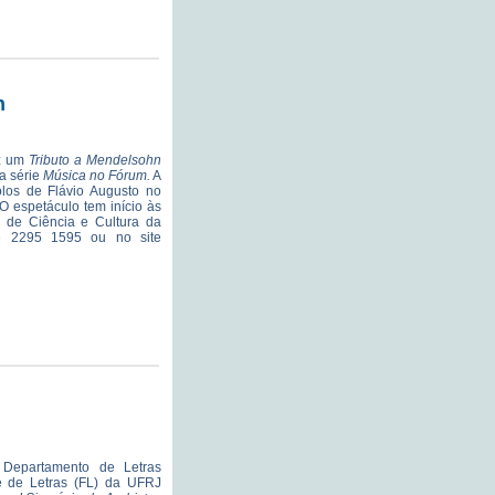
n
az um
Tributo a Mendelsohn
a série
Música no Fórum.
A
olos de Flávio Augusto no
O espetáculo tem início às
de Ciência e Cultura da
ne 2295 1595 ou no site
Departamento de Letras
e de Letras (FL) da UFRJ