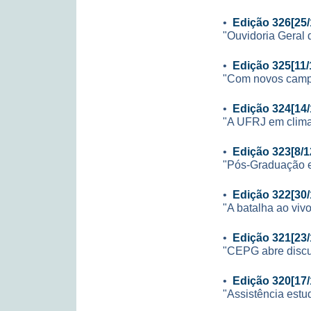
•
Edição 326[25/
"Ouvidoria Geral 
•
Edição 325[11/
"Com novos campos
•
Edição 324[14/
"A UFRJ em clima
•
Edição 323[8/1
"Pós-Graduação 
•
Edição 322[30/
"A batalha ao viv
•
Edição 321[23/
"CEPG abre discus
•
Edição 320[17/
"Assistência estu