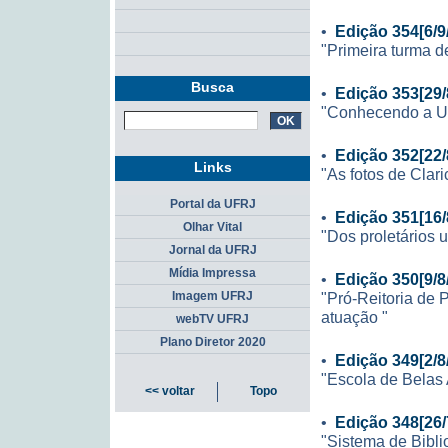
•
Edição 354[6/9
"Primeira turma d
Busca
•
Edição 353[29/
"Conhecendo a UF
•
Edição 352[22/
Links
"As fotos de Clari
Portal da UFRJ
•
Edição 351[16/
Olhar Vital
"Dos proletários 
Jornal da UFRJ
Mídia Impressa
•
Edição 350[9/8
"Pró-Reitoria de 
Imagem UFRJ
atuação "
webTV UFRJ
Plano Diretor 2020
•
Edição 349[2/8
"Escola de Belas 
<< voltar
Topo
•
Edição 348[26/
"Sistema de Bibli