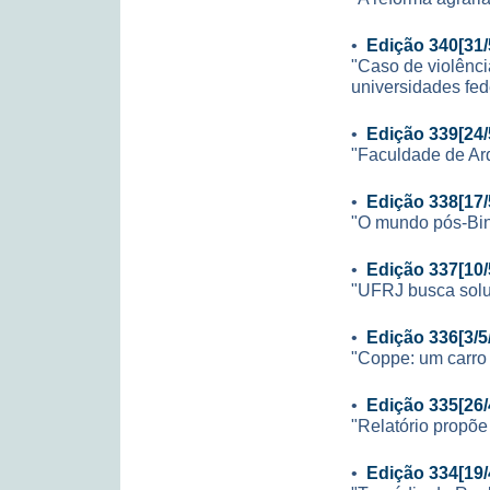
•
Edição 340[31/
"Caso de violênc
universidades fed
•
Edição 339[24/
"Faculdade de Arq
•
Edição 338[17/
"O mundo pós-Bi
•
Edição 337[10/
"UFRJ busca sol
•
Edição 336[3/5
"Coppe: um carro 
•
Edição 335[26/
"Relatório propõe
•
Edição 334[19/