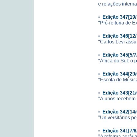
e relações interna
•
Edição 347[19/
"Pró-reitoria de 
•
Edição 346[12/
"Carlos Levi ass
•
Edição 345[5/7
"África do Sul: o 
•
Edição 344[29/
"Escola de Música
•
Edição 343[21/
"Alunos recebem 
•
Edição 342[14/
"Universitários pe
•
Edição 341[7/6
"A reforma agrári