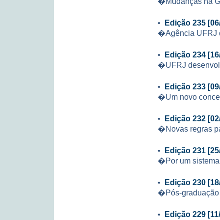
�Mudanças na 
•
Edição 235 [06
�Agência UFRJ d
•
Edição 234 [16
�UFRJ desenvolv
•
Edição 233 [09
�Um novo concei
•
Edição 232 [02
�Novas regras p
•
Edição 231 [25
�Por um sistema 
•
Edição 230 [18
�Pós-graduação 
•
Edição 229 [11