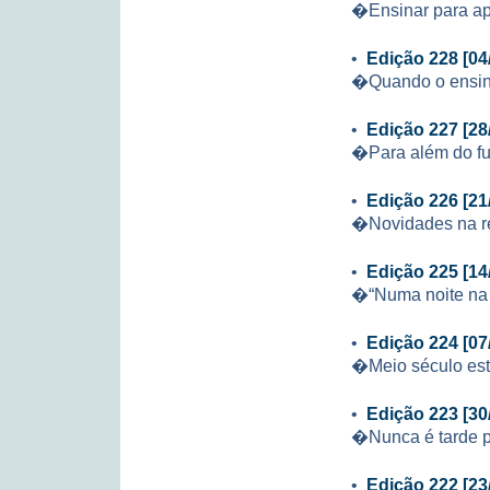
�Ensinar para a
•
Edição 228 [04
�Quando o ensin
•
Edição 227 [28
�Para além do f
•
Edição 226 [21
�Novidades na re
•
Edição 225 [14
�“Numa noite na 
•
Edição 224 [07
�Meio século es
•
Edição 223 [30
�Nunca é tarde 
•
Edição 222 [23