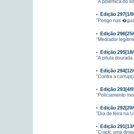
"A polêmica do s
•
Edição 297[1/0
"Perigo nas �gu
•
Edição 296[25/
"Mediador legítim
•
Edição 295[18/
"A pílula dourada
•
Edição 294[12/
"Contra a corrupç
•
Edição 293[4/0
"Policiamento mon
•
Edição 292[20/
"Dia de feira na 
•
Edição 291[13/
"Crack: uma drog