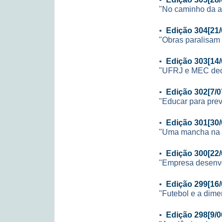
"No caminho da 
•
Edição 304[21/
"Obras paralisam 
•
Edição 303[14/
"UFRJ e MEC decid
•
Edição 302[7/0
"Educar para prev
•
Edição 301[30/
"Uma mancha na i
•
Edição 300[22/
"Empresa desenvo
•
Edição 299[16/
"Futebol e a dime
•
Edição 298[9/0