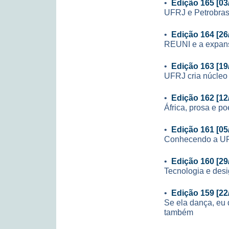
•
Edição 165 [03
UFRJ e Petrobras
•
Edição 164 [26
REUNI e a expan
•
Edição 163 [19
UFRJ cria núcleo
•
Edição 162 [12
África, prosa e po
•
Edição 161 [05
Conhecendo a U
•
Edição 160 [29
Tecnologia e des
•
Edição 159 [22
Se ela dança, eu d
também