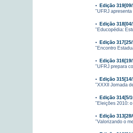
•
Edição 319[09/
"UFRJ apresenta 
•
Edição 318[04/
"Educopédia: Est
•
Edição 317[25/
"Encontro Estadua
•
Edição 316[19/
"UFRJ prepara con
•
Edição 315[14/
"XXXII Jornada de 
•
Edição 314[5/1
"Eleições 2010: o
•
Edição 313[28/
"Valorizando o me