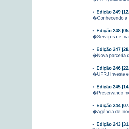
•
Edição 249 [12
�Conhecendo a
•
Edição 248 [05
�Serviços de ma
•
Edição 247 [28
�Nova parceria da
•
Edição 246 [22
�UFRJ investe em
•
Edição 245 [14
�Preservando m
•
Edição 244 [07
�Agência de Inov
•
Edição 243 [31