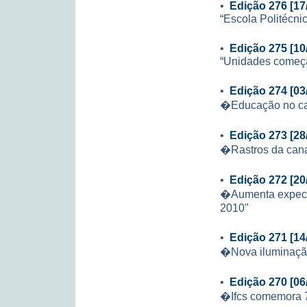
•
Edição 276 [17
“Escola Politécni
•
Edição 275 [10
“Unidades começa
•
Edição 274 [03
�Educação no ca
•
Edição 273 [28
�Rastros da can
•
Edição 272 [20
�Aumenta expecta
2010"
•
Edição 271 [14
�Nova iluminação
•
Edição 270 [06
�Ifcs comemora 7