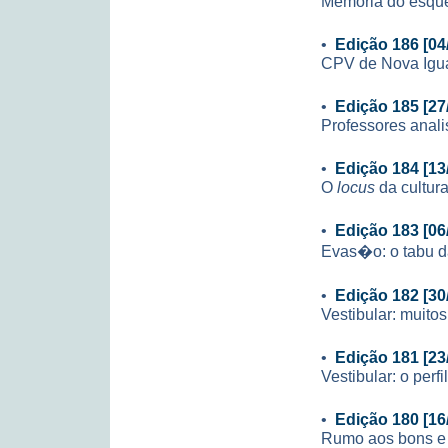
Memória do esqu
•
Edição 186 [04
CPV de Nova Igua
•
Edição 185 [27
Professores anali
•
Edição 184 [13
O
locus
da cultur
•
Edição 183 [06
Evas�o: o tabu d
•
Edição 182 [30
Vestibular: muit
•
Edição 181 [23
Vestibular: o perf
•
Edição 180 [16
Rumo aos bons e