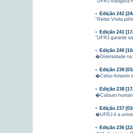
"UFRJ inaugura Re
•
Edição 242 [24
"Reitor Visita p
•
Edição 241 [17
"UFRJ garante sal
•
Edição 240 [10
�Diversidade na
•
Edição 239 [03
�Celso Amorim mi
•
Edição 238 [17
�Calouro huma
•
Edição 237 [03
�UFRJ é a univer
•
Edição 236 [22