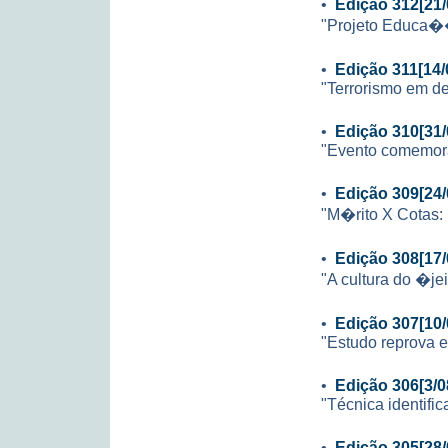
•
Edição 312[21/
"Projeto Educa��
•
Edição 311[14/
"Terrorismo em de
•
Edição 310[31/
"Evento comemor
•
Edição 309[24/
"M�rito X Cotas:
•
Edição 308[17/
"A cultura do �je
•
Edição 307[10/
"Estudo reprova e
•
Edição 306[3/0
"Técnica identific
•
Edição 305[28/