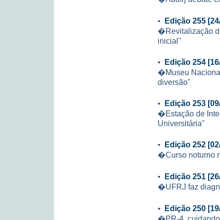
•
Edição 255 [24
�Revitalização d
inicial"
•
Edição 254 [16
�Museu Nacional 
diversão"
•
Edição 253 [09
�Estação de Inte
Universitária"
•
Edição 252 [02
�Curso noturno n
•
Edição 251 [26
�UFRJ faz diagnó
•
Edição 250 [19
�PR-4, cuidando 