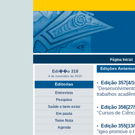
Página Inicial
Edições Anterior
Edi��o 318
4 de novembro de 2010
•
Edição 357[4/1
Editorias
"Desenvolvimento
Entrevista
trabalhos acadêm
Pesquisa
•
Edição 356[27/
Saúde e bem-estar
"Cursos de Ciênc
Em pauta
Tome Nota
•
Edição 355[13/
Agenda
"Igeo promove o I