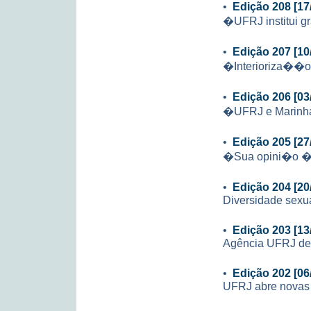
•
Edição 208 [17
�UFRJ institui g
•
Edição 207 [10
�Interioriza��
•
Edição 206 [03
�UFRJ e Marinha
•
Edição 205 [27
�Sua opini�o � 
•
Edição 204 [20
Diversidade sexu
•
Edição 203 [13
Agência UFRJ de 
•
Edição 202 [06
UFRJ abre novas 