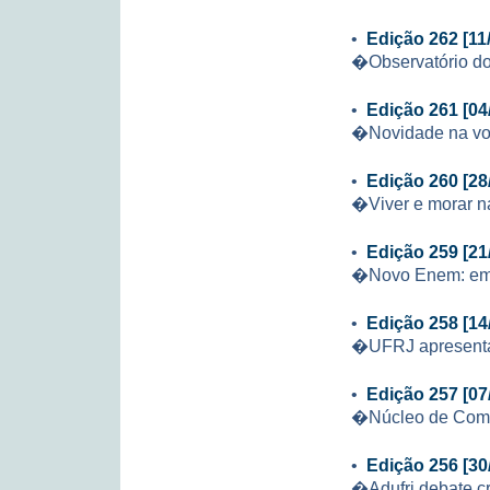
•
Edição 262 [11
�Observatório do
•
Edição 261 [04
�Novidade na vol
•
Edição 260 [28
�Viver e morar na
•
Edição 259 [21
�Novo Enem: em 
•
Edição 258 [14
�UFRJ apresenta 
•
Edição 257 [07
�Núcleo de Comput
•
Edição 256 [30
�Adufrj debate cr