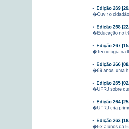
•
Edição 269 [29
�Ouvir o cidadão
•
Edição 268 [22
�Educação no trâ
•
Edição 267 [15
�Tecnologia na Il
•
Edição 266 [08
�89 anos: uma his
•
Edição 265 [02
�UFRJ sobre dua
•
Edição 264 [25
�UFRJ cria prime
•
Edição 263 [18
�Ex-alunos da Es