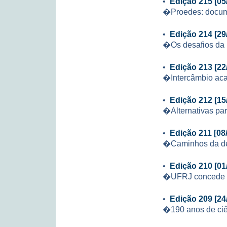
•
Edição 215 [05
�Proedes: docu
•
Edição 214 [29
�Os desafios da
•
Edição 213 [22
�Intercâmbio aca
•
Edição 212 [15
�Alternativas par
•
Edição 211 [08
�Caminhos da de
•
Edição 210 [01
�UFRJ concede b
•
Edição 209 [24
�190 anos de ciê