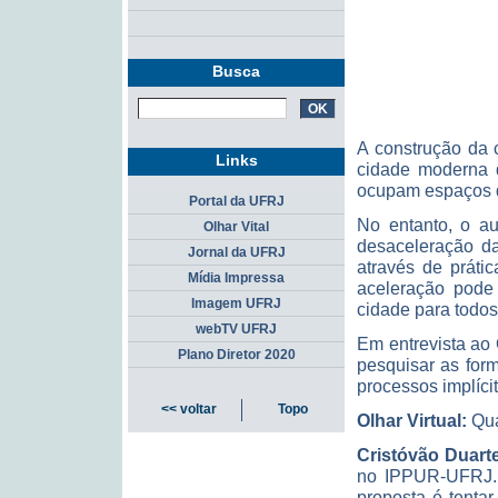
Busca
A construção da 
Links
cidade moderna 
ocupam espaços de
Portal da UFRJ
No entanto, o au
Olhar Vital
desaceleração da
Jornal da UFRJ
através de práti
Mídia Impressa
aceleração pode
Imagem UFRJ
cidade para todos
webTV UFRJ
Em entrevista ao 
Plano Diretor 2020
pesquisar as for
processos implícit
<< voltar
Topo
Olhar Virtual:
Qua
Cristóvão Duarte
no IPPUR-UFRJ. 
proposta é tenta