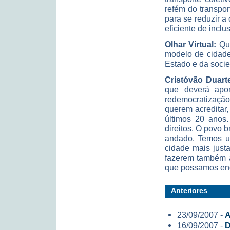
refém do transport
para se reduzir a
eficiente de inclu
Olhar Virtual:
Que
modelo de cidade
Estado e da socie
Cristóvão Duart
que deverá apo
redemocratização
querem acreditar,
últimos 20 anos.
direitos. O povo 
andado. Temos um
cidade mais justa
fazerem também a
que possamos enc
Anteriores
23/09/2007 -
A
16/09/2007 -
D