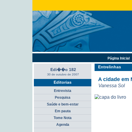
Página Inicial
Entrelinhas
Edi��o 182
30 de outubro de 2007
A cidade em
Editorias
Vanessa Sol
Entrevista
Pesquisa
Saúde e bem-estar
Em pauta
Tome Nota
Agenda