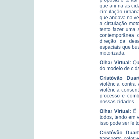
que anima as cida
circulação urbana
que andava na ve
a circulação moto
tento fazer uma 
contemporânea c
direção da desa
espaciais que bu
motorizada.
Olhar Virtual:
Que
do modelo de cid
Cristóvão Duart
violência contra
violência consent
processo e comba
nossas cidades.
Olhar Virtual:
É p
todos, tendo em 
isso pode ser feit
Cristóvão Duart
transporte colet