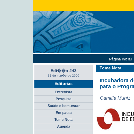
Página Inicial
Tome Nota
Edi��o 243
31 de mar�o de 2009
Incubadora 
Editorias
para o Progr
Entrevista
Camilla Muniz
Pesquisa
Saúde e bem-estar
Em pauta
Tome Nota
Agenda