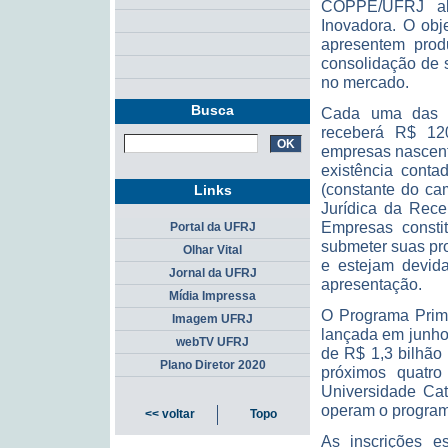
COPPE/UFRJ ab
Inovadora. O obj
apresentem prod
consolidação de 
no mercado.
Busca
Cada uma das 1
receberá R$ 120
empresas nascent
existência conta
(constante do ca
Links
Jurídica da Rece
Empresas consti
Portal da UFRJ
submeter suas pr
Olhar Vital
e estejam devid
Jornal da UFRJ
apresentação.
Mídia Impressa
O Programa Prime
Imagem UFRJ
lançada em junho 
webTV UFRJ
de R$ 1,3 bilhão 
Plano Diretor 2020
próximos quatro
Universidade Cat
operam o program
<< voltar
Topo
As inscrições e