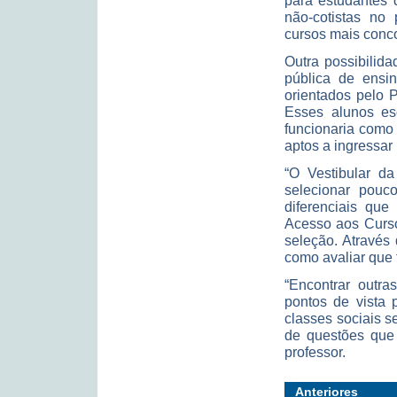
para estudantes d
não-cotistas no 
cursos mais conco
Outra possibilid
pública de ensin
orientados pelo 
Esses alunos es
funcionaria como
aptos a ingressar
“O Vestibular d
selecionar pouco
diferenciais qu
Acesso aos Curso
seleção. Através
como avaliar que t
“Encontrar outra
pontos de vista 
classes sociais s
de questões que 
professor.
Anteriores