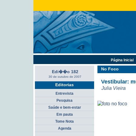
Página Inicial
No Foco
Edi��o 182
30 de outubro de 2007
Vestibular: 
Editorias
Julia Vieira
Entrevista
Pesquisa
Saúde e bem-estar
Em pauta
Tome Nota
Agenda