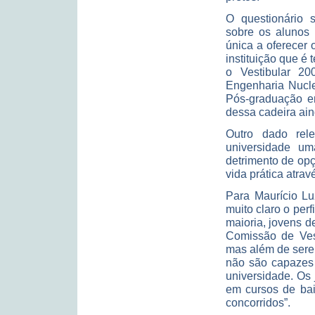
O questionário s
sobre os alunos 
única a oferecer 
instituição que é
o Vestibular 2
Engenharia Nucle
Pós-graduação e
dessa cadeira ain
Outro dado rel
universidade u
detrimento de op
vida prática atra
Para Maurício Lu
muito claro o perf
maioria, jovens d
Comissão de Vest
mas além de sere
não são capazes 
universidade. Os
em cursos de bai
concorridos”.