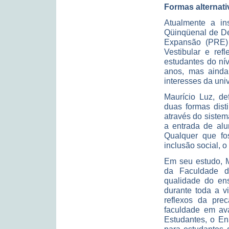
Formas alternati
Atualmente a in
Qüinqüenal de De
Expansão (PRE) 
Vestibular e ref
estudantes do ní
anos, mas aind
interesses da uni
Maurício Luz, de
duas formas dist
através do sistem
a entrada de alu
Qualquer que fos
inclusão social, o
Em seu estudo, M
da Faculdade de
qualidade do ens
durante toda a v
reflexos da pre
faculdade em a
Estudantes, o En