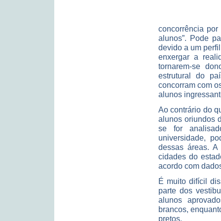
concorrência por 
alunos”. Pode pa
devido a um perfi
enxergar a real
tornarem-se don
estrutural do p
concorram com os
alunos ingressante
Ao contrário do 
alunos oriundos 
se for analisa
universidade, p
dessas áreas. A
cidades do estad
acordo com dado
É muito difícil d
parte dos vesti
alunos aprovad
brancos, enquant
pretos.