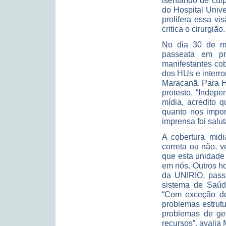
isentando de cul
do Hospital Univ
prolifera essa v
critica o cirurgião.
No dia 30 de ma
passeata em pro
manifestantes co
dos HUs e interr
Maracanã. Para H
protesto. “Indep
mídia, acredito 
quanto nos impo
imprensa foi salut
A cobertura midi
correta ou não, 
que esta unidade 
em nós. Outros ho
da UNIRIO, pass
sistema de Saúd
“Com exceção dos
problemas estrutu
problemas de ges
recursos”, avalia