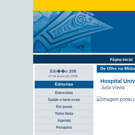
Página Inicial
De Olho na Mídi
Edi��o 208
17 de junho de 2008
Hospital Uni
Editorias
Julia Vieira
Entrevista
Saúde e bem-estar
Em pauta
Tome Nota
Agenda
Pesquisa