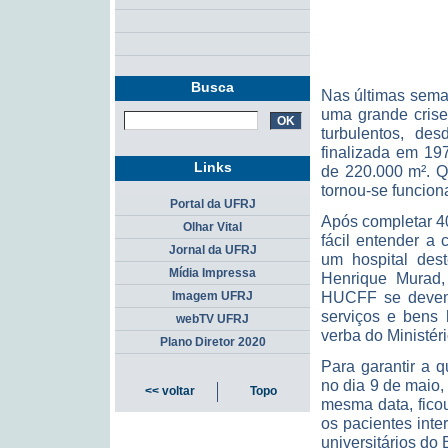
Busca
Nas últimas sema
uma grande crise
turbulentos, de
finalizada em 19
Links
de 220.000 m². Q
tornou-se funcion
Portal da UFRJ
Após completar 40
Olhar Vital
fácil entender a
Jornal da UFRJ
um hospital des
Mídia Impressa
Henrique Murad, 
HUCFF se devem 
Imagem UFRJ
serviços e bens 
webTV UFRJ
verba do Ministé
Plano Diretor 2020
Para garantir a q
no dia 9 de maio,
<< voltar
Topo
mesma data, fico
os pacientes int
universitários do 