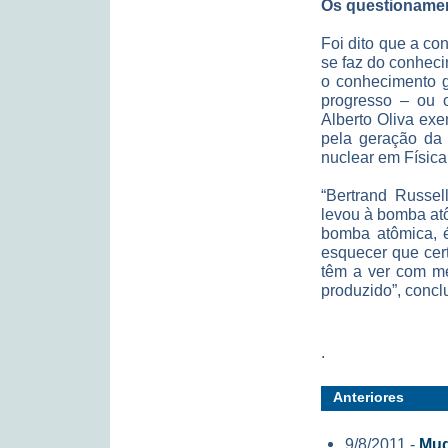
Os questionamen
Foi dito que a co
se faz do conheci
o conhecimento g
progresso – ou o
Alberto Oliva exe
pela geração da 
nuclear em Física
“Bertrand Russel
levou à bomba at
bomba atômica, é
esquecer que cer
têm a ver com me
produzido”, conclu
.
Anteriores
9/8/2011 -
Mud