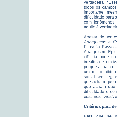
verdadeira. “Ess
todos os campos 
importante: me
dificuldade para 
com fenômenos n
aquilo é verdadeir
Apesar de ter e
Anarquismo e C
Filosofia Passo
Anarquismo Epist
ciência pode ou
irrealista e noci
porque acham que,
um pouco inibido
social sem regra
que acham que o
que acham que o
dificuldade é co
essa nos livros”, 
Critérios para d
Para que se po