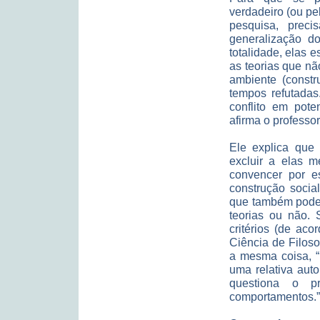
verdadeiro (ou p
pesquisa, prec
generalização d
totalidade, elas 
as teorias que n
ambiente (const
tempos refutadas
conflito em pote
afirma o professor
Ele explica que
excluir a elas m
convencer por e
construção socia
que também pode 
teorias ou não.
critérios (de ac
Ciência de Filoso
a mesma coisa, “
uma relativa auto
questiona o pr
comportamentos.”