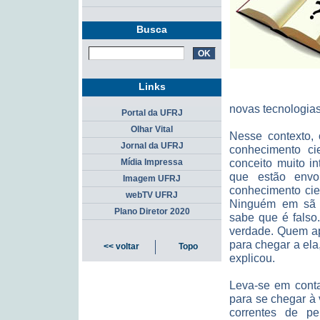
Busca
Links
novas tecnologia
Portal da UFRJ
Olhar Vital
Nesse contexto, 
Jornal da UFRJ
conhecimento cie
conceito muito i
Mídia Impressa
que estão env
Imagem UFRJ
conhecimento cien
webTV UFRJ
Ninguém em sã c
Plano Diretor 2020
sabe que é falso
verdade. Quem apr
para chegar a ela
<< voltar
Topo
explicou.
Leva-se em conta
para se chegar à 
correntes de p