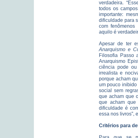
verdadeira. “Ess
todos os campos 
importante: me
dificuldade para 
com fenômenos n
aquilo é verdadeir
Apesar de ter e
Anarquismo e C
Filosofia Passo
Anarquismo Epist
ciência pode ou
irrealista e noci
porque acham que,
um pouco inibido
social sem regra
que acham que o
que acham que o
dificuldade é co
essa nos livros”, 
Critérios para d
Para que se po