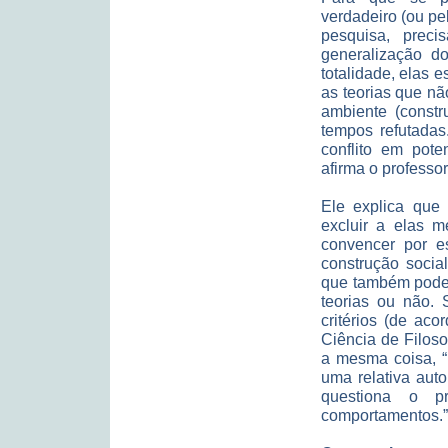
verdadeiro (ou p
pesquisa, prec
generalização d
totalidade, elas 
as teorias que n
ambiente (const
tempos refutadas
conflito em pote
afirma o professor
Ele explica que
excluir a elas m
convencer por e
construção socia
que também pode 
teorias ou não.
critérios (de ac
Ciência de Filoso
a mesma coisa, “
uma relativa auto
questiona o pr
comportamentos.”