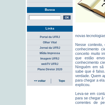
Busca
Links
novas tecnologia
Portal da UFRJ
Olhar Vital
Nesse contexto, 
Jornal da UFRJ
conhecimento cie
conceito muito i
Mídia Impressa
que estão env
Imagem UFRJ
conhecimento cien
webTV UFRJ
Ninguém em sã c
Plano Diretor 2020
sabe que é falso
verdade. Quem apr
para chegar a ela
<< voltar
Topo
explicou.
Leva-se em conta
para se chegar à 
correntes de p