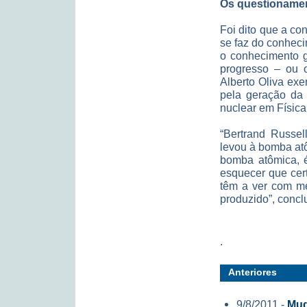
Os questionamen
Foi dito que a co
se faz do conheci
o conhecimento g
progresso – ou o
Alberto Oliva exe
pela geração da 
nuclear em Física
“Bertrand Russel
levou à bomba at
bomba atômica, é
esquecer que cer
têm a ver com me
produzido”, conclu
.
Anteriores
9/8/2011 -
Mud