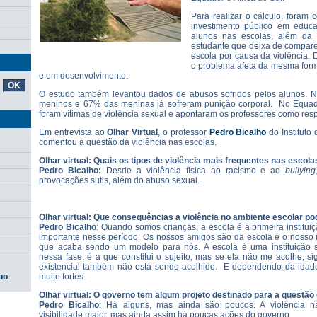
Para realizar o cálculo, foram
investimento público em educa
alunos nas escolas, além d
estudante que deixa de compare
escola por causa da violência.
o problema afeta da mesma form
e em desenvolvimento.
O estudo também levantou dados de abusos sofridos pelos alunos. 
meninos e 67% das meninas já sofreram punição corporal. No Equad
foram vítimas de violência sexual e apontaram os professores como res
Em entrevista ao
Olhar Virtual
, o professor
Pedro Bicalho
do Instituto
comentou a questão da violência nas escolas.
Olhar virtual: Quais os tipos de violência mais frequentes nas escola
Pedro Bicalho:
Desde a violência física ao racismo e ao
bullying
provocações sutis, além do abuso sexual.
Olhar virtual: Que consequências a violência no ambiente escolar po
Pedro Bicalho
: Quando somos crianças, a escola é a primeira institui
importante nesse período. Os nossos amigos são da escola e o nosso i
que acaba sendo um modelo para nós. A escola é uma instituição s
nessa fase, é a que constitui o sujeito, mas se ela não me acolhe, sig
existencial também não está sendo acolhido. E dependendo da idade
muito fortes.
po
Olhar virtual: O governo tem algum projeto destinado para a questão
Pedro Bicalho
: Há alguns, mas ainda são poucos. A violência n
visibilidade maior, mas ainda assim há poucas ações do governo.