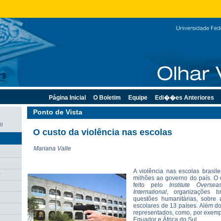
Página Inicial
O Boletim
Equipe
Edi��es Anteriores
Ponto de Vista
10
O custo da violência nas escolas
Mariana Valle
A violência nas escolas brasil
r
milhões ao governo do país. O d
feito pelo
Institute Overs
International
, organizações b
questões humanitárias, sobre 
escolares de 13 países. Além do
representados, como, por exemp
Equador e África do Sul.