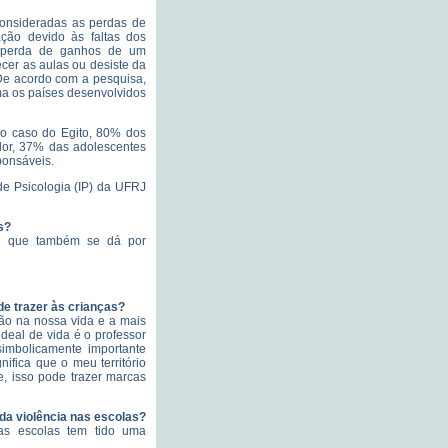
 consideradas as perdas de
ção devido às faltas dos
a perda de ganhos de um
cer as aulas ou desiste da
 De acordo com a pesquisa,
a os países desenvolvidos
No caso do Egito, 80% dos
or, 37% das adolescentes
ponsáveis.
 de Psicologia (IP) da UFRJ
s?
,
que também se dá por
de trazer às crianças?
ção na nossa vida e a mais
deal de vida é o professor
imbolicamente importante
nifica que o meu território
, isso pode trazer marcas
 da violência nas escolas?
as escolas tem tido uma