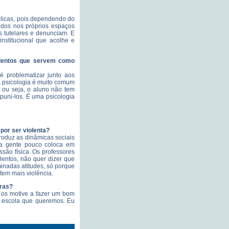
blicas, pois dependendo do
vidos nos próprios espaços
s tutelares e denunciam. E
institucional que acolhe e
iolentos que servem como
é problematizar junto aos
 psicologia é muito comum
 ou seja, o aluno não tem
 puni-los. É uma psicologia
por ser violenta?
roduz as dinâmicas sociais
 a gente pouco coloca em
ssão física. Os professores
entos, não quer dizer que
inadas atitudes, só porque
tem mais violência.
uras?
o os motive a fazer um bom
a escola que queremos. Eu