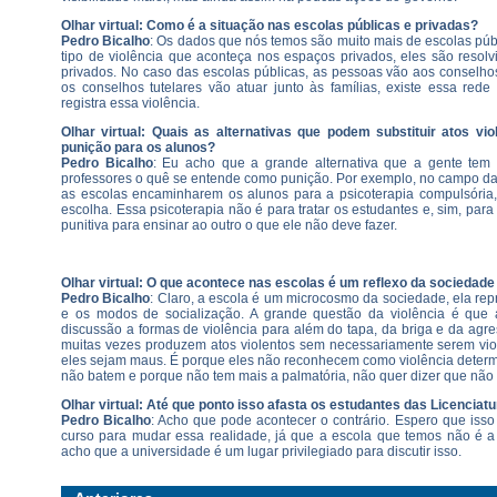
Olhar virtual: Como é a situação nas escolas públicas e privadas?
Pedro Bicalho
: Os dados que nós temos são muito mais de escolas pú
tipo de violência que aconteça nos espaços privados, eles são resol
privados. No caso das escolas públicas, as pessoas vão aos conselho
os conselhos tutelares vão atuar junto às famílias, existe essa rede 
registra essa violência.
Olhar virtual: Quais as alternativas que podem substituir atos v
punição para os alunos?
Pedro Bicalho
: Eu acho que a grande alternativa que a gente tem 
professores o quê se entende como punição. Por exemplo, no campo da
as escolas encaminharem os alunos para a psicoterapia compulsória,
escolha. Essa psicoterapia não é para tratar os estudantes e, sim, para
punitiva para ensinar ao outro o que ele não deve fazer.
Olhar virtual: O que acontece nas escolas é um reflexo da sociedade 
Pedro Bicalho
: Claro, a escola é um microcosmo da sociedade, ela rep
e os modos de socialização. A grande questão da violência é que
discussão a formas de violência para além do tapa, da briga e da agre
muitas vezes produzem atos violentos sem necessariamente serem viol
eles sejam maus. É porque eles não reconhecem como violência determ
não batem e porque não tem mais a palmatória, não quer dizer que não 
Olhar virtual: Até que ponto isso afasta os estudantes das Licenciat
Pedro Bicalho
: Acho que pode acontecer o contrário. Espero que iss
curso para mudar essa realidade, já que a escola que temos não é 
acho que a universidade é um lugar privilegiado para discutir isso.