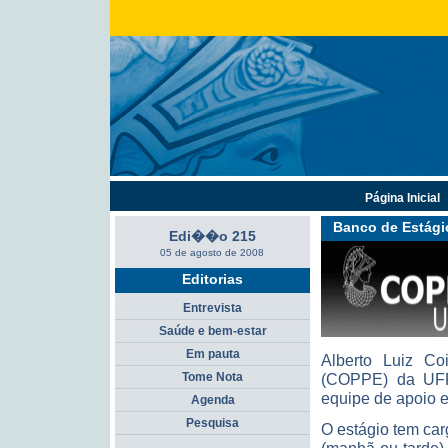
Página Inicial
Banco de Estági
Edi��o 215
05 de agosto de 2008
Editorias
Entrevista
Saúde e bem-estar
Em pauta
Alberto Luiz C
Tome Nota
(COPPE) da UFRJ
equipe de apoio ed
Agenda
Pesquisa
O estágio tem car