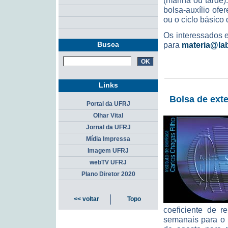
(manhã ou tarde).
bolsa-auxílio ofe
ou o ciclo básico
Os interessados e
Busca
para
materia@lab
Links
Bolsa de exte
Portal da UFRJ
Olhar Vital
Jornal da UFRJ
Mídia Impressa
Imagem UFRJ
webTV UFRJ
Plano Diretor 2020
<< voltar
Topo
coeficiente de r
semanais para o p