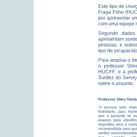
Este tipo de cirur
Fraga Filho (HUC
por apresentar u
com uma equipe mu
Segundo dados 
apresentam surdez
pessoas, e outro
tipo de incapaci
Para ampliar o de
o professor Shir
HUCFF, e a profe
Surdez do Serviç
sobre o assunto.
Professor Shiro Tomit
“A procura pelo impl
Entretanto, para have
que o paciente se s
exames para identifi
requisitos para a real
recomendada para qua
surdez neurossensoria