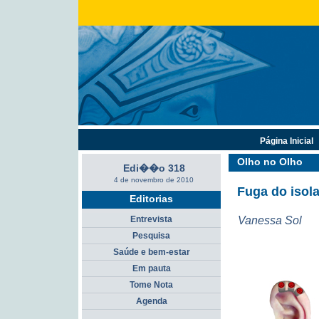
Página Inicial
Olho no Olho
Edi��o 318
4 de novembro de 2010
Fuga do isol
Editorias
Vanessa Sol
Entrevista
Pesquisa
Saúde e bem-estar
Em pauta
Tome Nota
Agenda