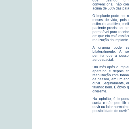
que, usando um 
convencional, não cons
acima de 50% das pala
O implante pode ser re
meses de vida, pois 
estímulo auditivo, me
paciente precisa ter o 
permeável para recebe
em que ela está ossifi
realização do implante.
A cirurgia pode ser
bilateralmente. A s
permita que a pesso
aeroespacial.
Um mês após o implant
aparelho e depois c
reabilitação com fono
da pessoa, em um ano 
ouvir. Seguramente, e
falando bem. É óbvio 
diferente.
Na opinião, é impen
surda e não permitir
ouvir ou falar normalm
possibilidade de ouvir.”