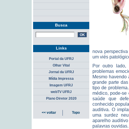
Busca
Links
nova perspectiva
um viés patológic
Portal da UFRJ
Por outro lado,
Olhar Vital
problemas emocio
Jornal da UFRJ
Mesmo havendo ai
Mídia Impressa
grande parte da
Imagem UFRJ
tipo de problema
webTV UFRJ
médico, pode-se o
saúde que defen
Plano Diretor 2020
conhecido popula
auditiva. O impl
<< voltar
Topo
uma surdez neu
aparelho auditiv
palavras ouvidas.