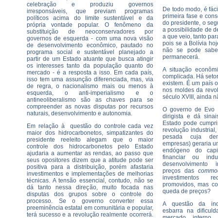
celebração e produziu governos
De todo modo, é fáci
irresponsáveis, que previam programas
primeira fase e con
políticos acima do limite sustentável e da
do presidente, o se
própria vontade popular. O fenômeno da
a possibilidade de 
substituição de neoconservadores por
a que veio, tanto pa
governos de esquerda - com uma nova visão
pois se a Bolívia ho
de desenvolvimento econômico, pautado no
não se pode sabe
programa social e sustentável planejado a
permanecerá.
partir de um Estado atuante que busca atingir
os interesses tanto da população quanto do
A situação econômi
mercado - é a resposta a isso. Em cada país,
complicada. Há setor
isso tem uma assunção diferenciada, mas, via
existem. É um país o
de regra, o nacionalismo mais ou menos à
nos moldes da revol
esquerda, o anti-imperialismo e o
século XVIII, ainda 
antineoliberalismo são as chaves para se
compreender as novas disputas por recursos
O governo de Evo 
naturais, desenvolvimento e autonomia.
dirigista e dá sin
Estado pode cumpri
Em relação à questão do controle cada vez
revolução industrial
maior dos hidrocarbonetos, simpatizantes do
pesada cuja dem
presidente reeleito alegam que o maior
empresas) geraria 
controle dos hidrocarbonetos pelo Estado
endógeno do capi
ajudaria a aumentar as rendas, ao passo que
financiar ou ind
seus opositores dizem que a atitude pode ser
desenvolvimento i
positiva para a distribuição, porém afastaria
preços das
commod
investimentos e implementações de melhorias
investimentos 
técnicas. A tensão essencial, contudo, não se
promovidos, mas c
dá tanto nessa direção, muito focada nas
queda de preços?
disputas dos grupos sobre o controle do
processo. Se o governo converter essa
A questão da indu
preeminência estatal em comunitária e popular,
esbarra na dificu
terá sucesso e a revolução realmente ocorrerá.
mercado intern