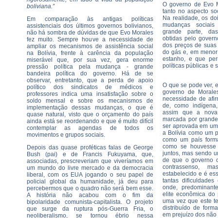
O governo de Evo 
boliviana.”
tanto no aspecto so
Na realidade, os do
Em comparação às antigas políticas
mudanças sociais
assistenciais dos últimos governos bolivianos,
grande parte, da
não há sombra de dúvidas de que Evo Morales
obtidas pelo gover
fez muito. Sempre houve a necessidade de
dos preços de sua
ampliar os mecanismos de assistência social
do gás e, em menor
na Bolívia, frente à carência da população
estanho, e que per
miserável que, por sua vez, gera enorme
políticas públicas e 
pressão política pela mudança - grande
bandeira política do governo. Há de se
observar, entretanto, que a perda de apoio
O que se pode ver, e
político dos sindicatos de médicos e
governo de Morale
professores indica uma insatisfação sobre o
necessidade de afi
soldo mensal e sobre os mecanismos de
de, como indígena,
implementação dessas mudanças, o que é
assim que a nova 
quase natural, visto que o orçamento do país
marcada por grande
ainda está se reordenando e que é muito difícil
ser aprovada em um 
contemplar as agendas de todos os
a Bolívia como um pa
movimentos e grupos sociais.
como um país form
como se houvesse 
Depois das quase proféticas falas de George
juntos, mas sendo um
Bush (pai) e de Francis Fukuyama, que,
de que o governo c
associadas, prescreveriam que viveríamos em
contrassenso, 
um mundo do livre mercado e da democracia
estabelecido e é es
liberal, com os EUA jogando o seu papel de
tantas dificuldades
policial global da humanidade, já deu para
onde, predominante
percebermos que o quadro não será bem esse.
elite econômica do 
A história não acabou com o fim da
uma vez que este te
bipolaridade comunista-capitalista. O projeto
distribuído de form
que surge da ruptura pós-Guerra Fria, o
em prejuízo dos não
neoliberalismo, se tornou ébrio nessa