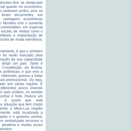
Morales tem se destacado
cial quanto no econômico.
is andaram juntos, pois as
 foram decorrentes, em
s vantagens econômicas
no Morales com o aumento
s
commodities
, em especial
 escala, de metais como o
mitiram a implantação de
sociais de muita relevância.
ntretanto, é que o primeiro
s foi muito marcado pela
rmação da sua capacidade
 dirigir um país. Tanto é
Constituição da Bolívia,
s polêmicas, e que veio a
referendo, passou a tratar
ís plurinacional. Ou seja,
ado por várias nações. É
diferentes povos vivendo
 país unitário, no sentido
entral é forte. Parece um
mas é assim que está
sa situação que tem criado
 entre a Meia-Lua (região
mente, está localizada a
país) e o governo central,
m centralizado recursos e
a aleatória e muitas vezes
 aliados.