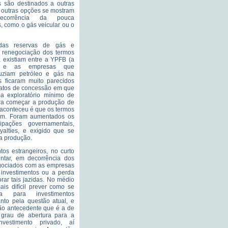
s são destinados a outras
, outras opções se mostram
ecorrência da pouca
s, como o gás veicular ou o
 das reservas de gás e
 a renegociação dos termos
á existiam entre a YPFB (a
na) e as empresas que
uziam petróleo e gás na
os ficaram muito parecidos
ratos de concessão em que
a exploratório mínimo de
ara começar a produção de
 aconteceu é que os termos
m. Foram aumentados os
cipações governamentais,
yalties, e exigido que se
 da produção.
tos estrangeiros, no curto
ntar, em decorrência dos
egociados com as empresas
 investimentos ou a perda
orar tais jazidas. No médio
ais difícil prever como se
a para investimentos
anto pela questão atual, e
ão antecedente que é a de
o grau de abertura para a
nvestimento privado, aí