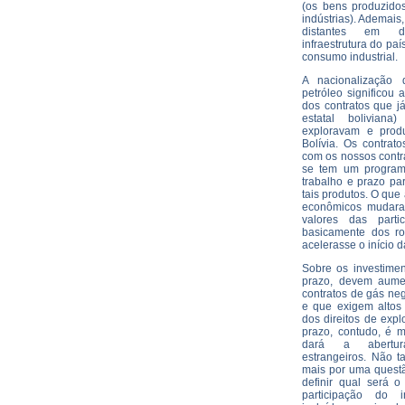
(os bens produzido
indústrias). Ademais
distantes em d
infraestrutura do paí
consumo industrial.
A nacionalização
petróleo significou
dos contratos que j
estatal bolivia
exploravam e prod
Bolívia. Os contrat
com os nossos cont
se tem um program
trabalho e prazo p
tais produtos. O que
econômicos mudara
valores das parti
basicamente dos ro
acelerasse o início
Sobre os investimen
prazo, devem aume
contratos de gás n
e que exigem altos
dos direitos de expl
prazo, contudo, é m
dará a abertur
estrangeiros. Não t
mais por uma quest
definir qual será 
participação do i