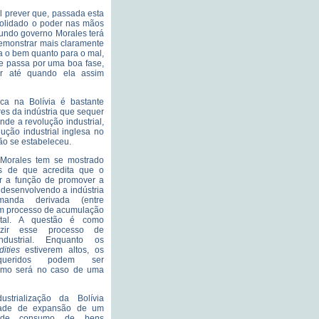
l prever que, passada esta
solidado o poder nas mãos
gundo governo Morales terá
demonstrar mais claramente
ra o bem quanto para o mal,
je passa por uma boa fase,
r até quando ela assim
ca na Bolívia é bastante
es da indústria que sequer
nde a revolução industrial,
ução industrial inglesa no
não se estabeleceu.
Morales tem se mostrado
ais de que acredita que o
r a função de promover a
, desenvolvendo a indústria
anda derivada (entre
um processo de acumulação
tal. A questão é como
uzir esse processo de
ndustrial. Enquanto os
ities
estiverem altos, os
requeridos podem ser
omo será no caso de uma
strialização da Bolívia
ldade de expansão de um
o de consumo de bens