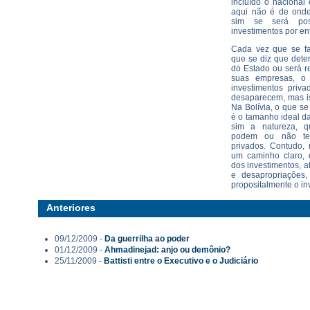
incluído o nacional 
aqui não é de onde
sim se será pos
investimentos por en
Cada vez que se f
que se diz que dete
do Estado ou será r
suas empresas, 
investimentos pri
desaparecem, mas is
Na Bolívia, o que se
é o tamanho ideal da
sim a natureza, q
podem ou não ter
privados. Contudo,
um caminho claro, 
dos investimentos, a
e desapropriações
propositalmente o in
Anteriores
09/12/2009 -
Da guerrilha ao poder
01/12/2009 -
Ahmadinejad: anjo ou demônio?
25/11/2009 -
Battisti entre o Executivo e o Judiciário