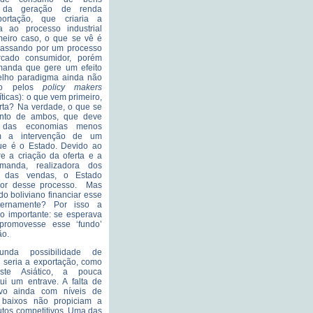
 e da geração de renda
ortação, que criaria a
ao processo industrial
meiro caso, o que se vê é
 passando por um processo
cado consumidor, porém
anda que gere um efeito
velho paradigma ainda não
ido pelos
policy makers
ticas): o que vem primeiro,
rta? Na verdade, o que se
nto de ambos, que deve
o das economias menos
om a intervenção de um
que é o Estado. Devido ao
re a criação da oferta e a
manda, realizadora dos
es das vendas, o Estado
dor desse processo. Mas
o boliviano financiar esse
ternamente? Por isso a
o importante: se esperava
promovesse esse ‘fundo’
ão.
nda possibilidade de
e seria a exportação, como
ste Asiático, a pouca
itui um entrave. A falta de
vo ainda com níveis de
o baixos não propiciam a
utos competitivos. Uma das