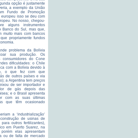
egunda opção é justamente
veria, a exemplo da União
ir um Fundo de Promoção
 europeu isso se deu com
opeu. No nosso, chegou-
re alguns instrumentos
 o Banco do Sul, mas que,
em muito mais com bancos
 que propriamente fundos
conomia.
ande problema da Bolívia
oar sua produção. Os
os consumidores do Cone
des dificuldades: o Chile
ica com a Bolívia devido à
co, o que fez com que
gás de outros países e via
o); a Argentina tem preços
eixou de ser importador e
dor de gás depois das
sea; e o Brasil apresenta
or com as suas últimas
ás que têm ocasionado
riam a ‘industrialização’
construção de usinas de
para outros fertilizantes),
ico em Puerto Suarez, na
l, porém elas apresentam
a ou de falta de mercado