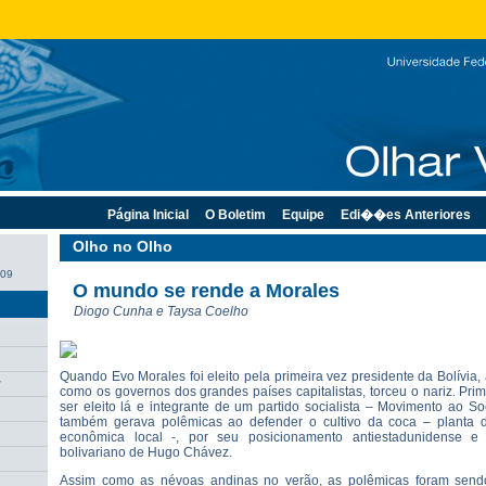
Página Inicial
O Boletim
Equipe
Edi��es Anteriores
Olho no Olho
009
O mundo se rende a Morales
Diogo Cunha e Taysa Coelho
Quando Evo Morales foi eleito pela primeira vez presidente da Bolívia, 
r
como os governos dos grandes países capitalistas, torceu o nariz. Pri
ser eleito lá e integrante de um partido socialista – Movimento ao S
também gerava polêmicas ao defender o cultivo da coca – planta 
econômica local -, por seu posicionamento antiestadunidense e
bolivariano de Hugo Chávez.
Assim como as névoas andinas no verão, as polêmicas foram send