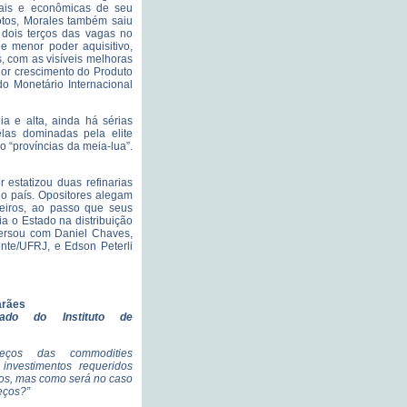
iais e econômicas de seu
otos, Morales também saiu
 dois terços das vagas no
e menor poder aquisitivo,
, com as visíveis melhoras
ior crescimento do Produto
o Monetário Internacional
 e alta, ainda há sérias
elas dominadas pela elite
 “províncias da meia-lua”.
 estatizou duas refinarias
no país. Opositores alegam
geiros, ao passo que seus
a o Estado na distribuição
rsou com Daniel Chaves,
nte/UFRJ, e Edson Peterli
arães
iado do Instituto de
eços das commodities
 investimentos requeridos
os, mas como será no caso
eços?”