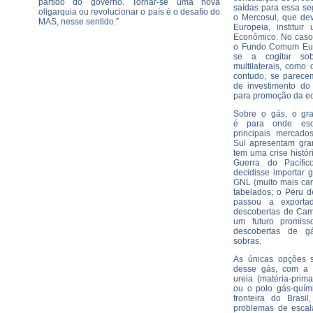
partido do governo. Tornar-se uma nova
saídas para essa s
oligarquia ou revolucionar o país é o desafio do
o Mercosul, que de
MAS, nesse sentido.”
Europeia, institu
Econômico. No caso
o Fundo Comum Eur
se a cogitar sob
multilaterais, como
contudo, se parec
de investimento do
para promoção da e
Sobre o gás, o gr
é para onde esc
principais mercad
Sul apresentam gran
tem uma crise histór
Guerra do Pacífi
decidisse importar 
GNL (muito mais car
tabelados; o Peru d
passou a exporta
descobertas de Cami
um futuro promiss
descobertas de g
sobras.
As únicas opções se
desse gás, com a 
ureia (matéria-prima 
ou o polo gás-quím
fronteira do Brasi
problemas de escal