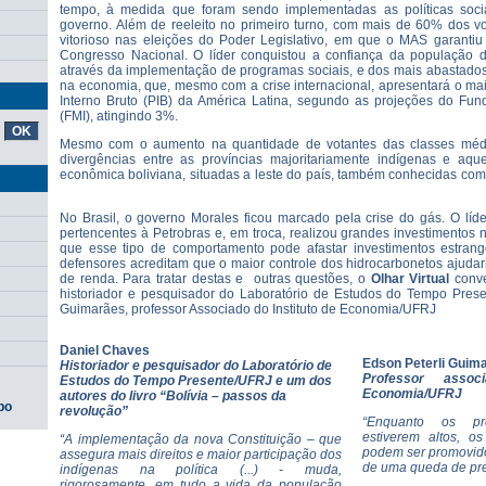
tempo, à medida que foram sendo implementadas as políticas soc
governo. Além de reeleito no primeiro turno, com mais de 60% dos v
vitorioso nas eleições do Poder Legislativo, em que o MAS garantiu
Congresso Nacional. O líder conquistou a confiança da população d
através da implementação de programas sociais, e dos mais abastados
na economia, que, mesmo com a crise internacional, apresentará o ma
Interno Bruto (PIB) da América Latina, segundo as projeções do Fund
(FMI), atingindo 3%.
Mesmo com o aumento na quantidade de votantes das classes média
divergências entre as províncias majoritariamente indígenas e aqu
econômica boliviana, situadas a leste do país, também conhecidas como
No Brasil, o governo Morales ficou marcado pela crise do gás. O líder
pertencentes à Petrobras e, em troca, realizou grandes investimentos 
que esse tipo de comportamento pode afastar investimentos estran
defensores acreditam que o maior controle dos hidrocarbonetos ajudari
de renda. Para tratar destas e outras questões, o
Olhar Virtual
conve
historiador e pesquisador do Laboratório de Estudos do Tempo Prese
Guimarães, professor Associado do Instituto de Economia/UFRJ
Daniel Chaves
Edson Peterli Guim
Historiador e pesquisador do Laboratório de
Professor assoc
Estudos do Tempo Presente/UFRJ e um dos
Economia/UFRJ
autores do livro “Bolívia – passos da
po
revolução”
“Enquanto os pr
estiverem altos, os
“A implementação da nova Constituição – que
podem ser promovid
assegura mais direitos e maior participação dos
de uma queda de pr
indígenas na política (...) - muda,
rigorosamente, em tudo a vida da população