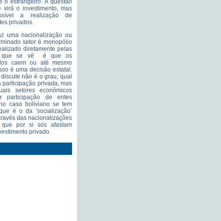
e o estrangeiro. A questão
 virá o investimento, mas
sível a realização de
tes privados.
az uma nacionalização ou
rminado setor é monopólio
ealizado diretamente pelas
o que se vê é que os
vados caem ou até mesmo
so é uma decisão estatal.
 discute não é o grau, qual
 participação privada, mas
uais setores econômicos
 participação de entes
 no caso boliviano se tem
que é o da ‘socialização’
través das nacionalizações
, que por si sós afastam
vestimento privado.