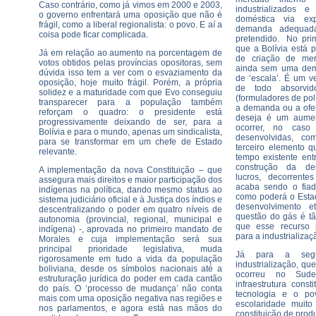
Caso contrário, como já vimos em 2000 e 2003,
industrializados
o governo enfrentará uma oposição que não é
doméstica via exp
frágil, como a liberal regionalista: o povo. E aí a
demanda adequada 
coisa pode ficar complicada.
pretendido. No pri
que a Bolívia está
Já em relação ao aumento na porcentagem de
de criação de mer
votos obtidos pelas províncias opositoras, sem
ainda sem uma dem
dúvida isso tem a ver com o esvaziamento da
de ‘escala’. É um 
oposição, hoje muito frágil. Porém, a própria
de todo absorv
solidez e a maturidade com que Evo conseguiu
(formuladores de polí
transparecer para a população também
a demanda ou a ofe
reforçam o quadro: o presidente está
deseja é um aume
progressivamente deixando de ser, para a
ocorrer, no cas
Bolívia e para o mundo, apenas um sindicalista,
desenvolvidas, c
para se transformar em um chefe de Estado
terceiro elemento 
relevante.
tempo existente ent
construção da de
A implementação da nova Constituição – que
lucros, decorrent
assegura mais direitos e maior participação dos
acaba sendo o fia
indígenas na política, dando mesmo status ao
como poderá o Estad
sistema judiciário oficial e à Justiça dos índios e
desenvolvimento e
descentralizando o poder em quatro níveis de
questão do gás é tã
autonomia (provincial, regional, municipal e
que esse recurso 
indígena) -, aprovada no primeiro mandato de
para a industrializaç
Morales e cuja implementação será sua
principal prioridade legislativa, muda
Já para a segu
rigorosamente em tudo a vida da população
industrialização, qu
boliviana, desde os símbolos nacionais até a
ocorreu no Sude
estruturação jurídica do poder em cada cantão
infraestrutura const
do país. O ‘processo de mudança’ não conta
tecnologia e o po
mais com uma oposição negativa nas regiões e
escolaridade muit
nos parlamentos, e agora está nas mãos do
constituição de prod