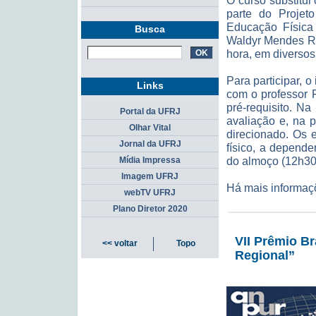
O curso substitu
parte do Projet
Educação Física
Busca
Waldyr Mendes Ra
hora, em diversos 
Para participar, o
Links
com o professor 
pré-requisito. N
Portal da UFRJ
avaliação e, na p
Olhar Vital
direcionado. Os 
Jornal da UFRJ
físico, a depende
do almoço (12h30
Mídia Impressa
Imagem UFRJ
Há mais informaçõ
webTV UFRJ
Plano Diretor 2020
VII Prêmio Br
<< voltar
Topo
Regional”