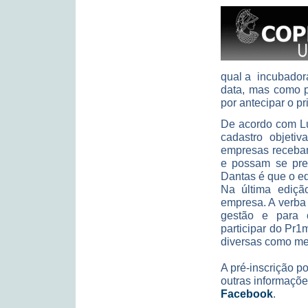
qual a incubador
data, mas como p
por antecipar o p
De acordo com Lu
cadastro objet
empresas recebam
e possam se prep
Dantas é que o ed
Na última ediçã
empresa. A verba 
gestão e para c
participar do Pr
diversas como me
A pré-inscrição po
outras informaçõ
Facebook
.