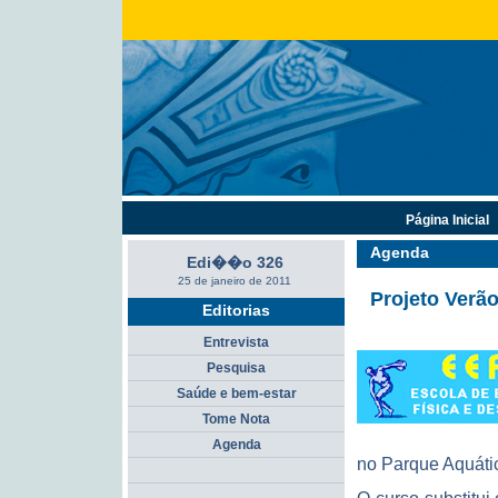
Página Inicial
Agenda
Edi��o 326
25 de janeiro de 2011
Projeto Verã
Editorias
Entrevista
Pesquisa
Saúde e bem-estar
Tome Nota
Agenda
no Parque Aquáti