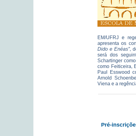
EM/UFRJ e regen
apresenta os con
Dido e Enéas”
, 
será dos seguin
Schartinger como
como Feiticeira,
Paul Esswood com
Arnold Schoenbe
Viena e a regênci
Pré-inscriçõ