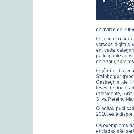
de março de 2009 
O concurso será r
versões digitais 
em cada categori
participantes env
da Anpur, com res
O júri de disser
Steinberger (pre
Castreghini de Fr
teses de doutora
(presidente), An
Silva Pereira, Ma
O edital, public
2010, está dispon
Os exemplares da
enviadas não serã