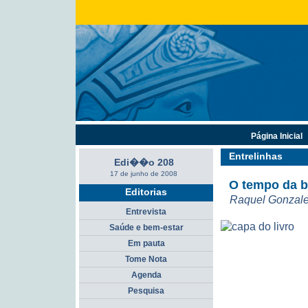
Página Inicial
Entrelinhas
Edi��o 208
17 de junho de 2008
O tempo da b
Editorias
Raquel Gonzal
Entrevista
Saúde e bem-estar
Em pauta
Tome Nota
Agenda
Pesquisa