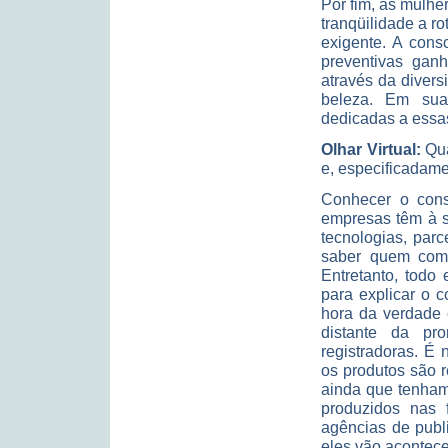
Por fim, as mulhe
tranqüilidade a r
exigente. A con
preventivas gan
através da divers
beleza. Em sua
dedicadas a essas
Olhar Virtual:
Qua
e, especificadame
Conhecer o cons
empresas têm à 
tecnologias, parc
saber quem com
Entretanto, todo
para explicar o 
hora da verdade 
distante da pr
registradoras. É 
os produtos são 
ainda que tenham 
produzidos nas f
agências de publ
eles vão acontece