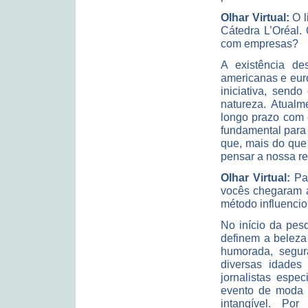
Olhar Virtual:
O l
Cátedra L’Oréal.
com empresas?
A existência de
americanas e euro
iniciativa, sen
natureza. Atualm
longo prazo com 
fundamental para
que, mais do que 
pensar a nossa re
Olhar Virtual:
Par
vocês chegaram 
método influencio
No início da pes
definem a beleza 
humorada, segu
diversas idades 
jornalistas espe
evento de moda 
intangível. Por