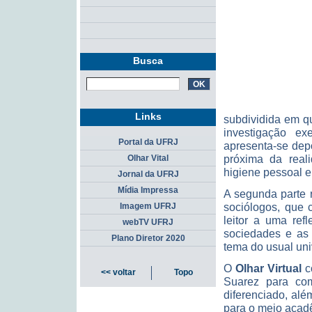
Busca
Links
subdividida em qu
investigação ex
Portal da UFRJ
apresenta-se depo
próxima da real
Olhar Vital
higiene pessoal e
Jornal da UFRJ
Mídia Impressa
A segunda parte 
sociólogos, que 
Imagem UFRJ
leitor a uma ref
webTV UFRJ
sociedades e as 
Plano Diretor 2020
tema do usual univ
O
Olhar Virtual
c
<< voltar
Topo
Suarez para co
diferenciado, alé
para o meio acad