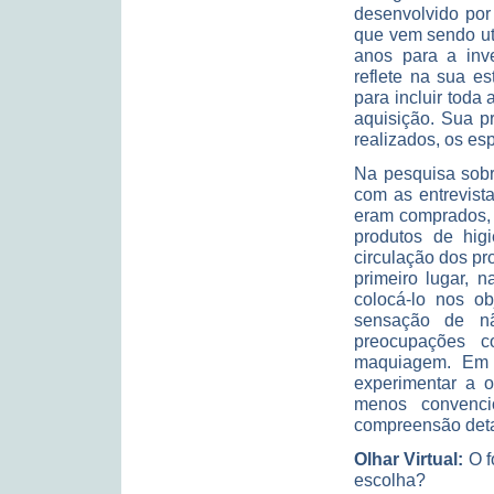
desenvolvido por
que vem sendo uti
anos para a inv
reflete na sua e
para incluir toda
aquisição. Sua p
realizados, os es
Na pesquisa sobr
com as entrevist
eram comprados, 
produtos de hig
circulação dos pr
primeiro lugar, n
colocá-lo nos ob
sensação de nã
preocupações 
maquiagem. Em s
experimentar a o
menos convenci
compreensão deta
Olhar Virtual:
O f
escolha?