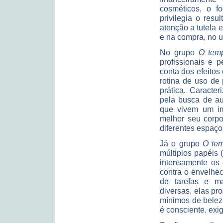
cosméticos, o f
privilegia o res
atenção a tutela 
e na compra, no u
No grupo
O temp
profissionais e 
conta dos efeito
rotina de uso d
prática. Caracte
pela busca de a
que vivem um im
melhor seu corpo
diferentes espaço
Já o grupo
O te
múltiplos papéis 
intensamente os 
contra o envelhec
de tarefas e m
diversas, elas pr
mínimos de belez
é consciente, exig