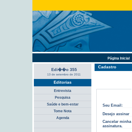
Página Inicial
Cadastro
Edi��o 355
13 de setembro de 2011
Editorias
Entrevista
Pesquisa
Saúde e bem-estar
Seu Email:
Tome Nota
Desejo assinar
Agenda
Cancelar minha
assinatura.