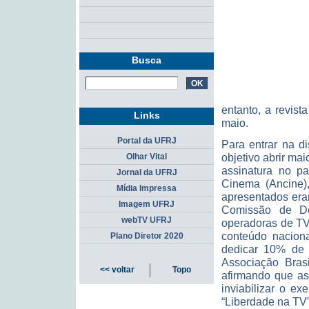
Busca
entanto, a revist
Links
maio.
Portal da UFRJ
Para entrar na d
objetivo abrir ma
Olhar Vital
assinatura no p
Jornal da UFRJ
Cinema (Ancine)
Mídia Impressa
apresentados eram
Imagem UFRJ
Comissão de De
webTV UFRJ
operadoras de TV
conteúdo naciona
Plano Diretor 2020
dedicar 10% de s
Associação Bras
<< voltar
Topo
afirmando que as
inviabilizar o e
“Liberdade na TV”