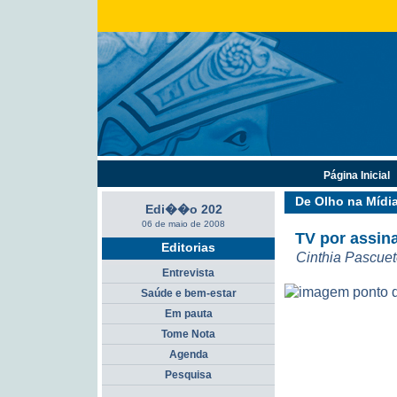
Página Inicial
De Olho na Mídi
Edi��o 202
06 de maio de 2008
TV por assina
Editorias
Cinthia Pascue
Entrevista
Saúde e bem-estar
Em pauta
Tome Nota
Agenda
Pesquisa