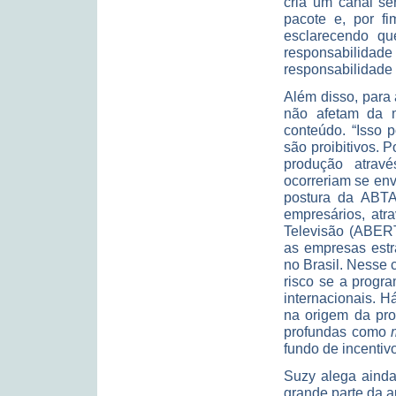
cria um canal s
pacote e, por fi
esclarecendo qu
responsabilidade
responsabilidade
Além disso, para 
não afetam da 
conteúdo. “Isso 
são proibitivos. 
produção atravé
ocorreriam se en
postura da ABTA
empresários, atr
Televisão (ABERT
as empresas estr
no Brasil. Nesse 
risco se a progr
internacionais. 
na origem da pr
profundas como
fundo de incentivo
Suzy alega ainda 
grande parte da a