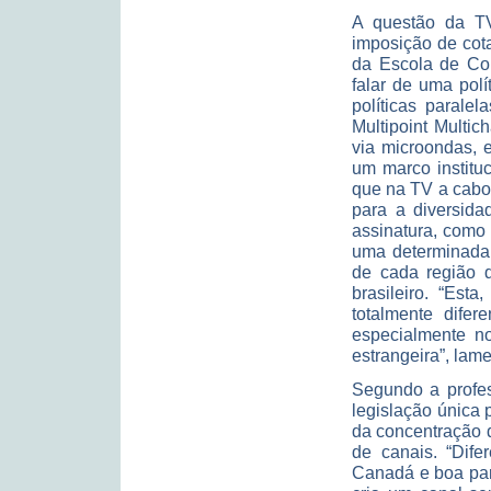
A questão da TV
imposição de cot
da Escola de Co
falar de uma pol
políticas parale
Multipoint Multic
via microondas, 
um marco instituc
que na TV a cabo 
para a diversid
assinatura, como 
uma determinada r
de cada região d
brasileiro. “Est
totalmente difer
especialmente no
estrangeira”, lam
Segundo a profes
legislação única 
da concentração 
de canais. “Dif
Canadá e boa par