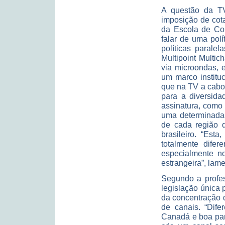
A questão da TV
imposição de cot
da Escola de Co
falar de uma pol
políticas parale
Multipoint Multic
via microondas, 
um marco instituc
que na TV a cabo 
para a diversid
assinatura, como 
uma determinada r
de cada região d
brasileiro. “Est
totalmente difer
especialmente no
estrangeira”, lam
Segundo a profes
legislação única 
da concentração 
de canais. “Dif
Canadá e boa par