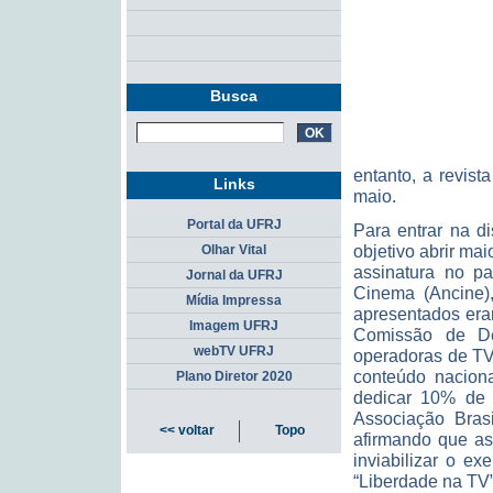
Busca
entanto, a revist
Links
maio.
Portal da UFRJ
Para entrar na d
objetivo abrir ma
Olhar Vital
assinatura no p
Jornal da UFRJ
Cinema (Ancine)
Mídia Impressa
apresentados eram
Imagem UFRJ
Comissão de De
webTV UFRJ
operadoras de TV
conteúdo naciona
Plano Diretor 2020
dedicar 10% de s
Associação Bras
<< voltar
Topo
afirmando que as
inviabilizar o e
“Liberdade na TV”