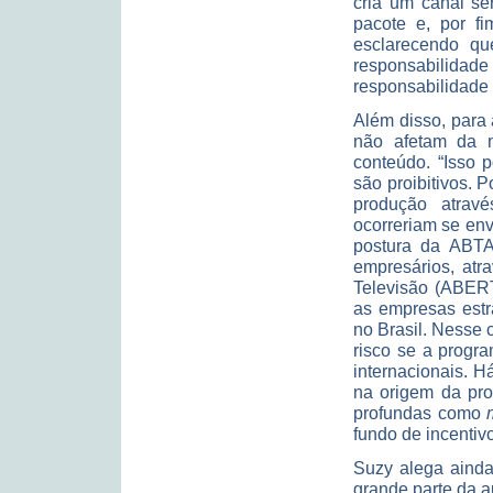
cria um canal s
pacote e, por fi
esclarecendo qu
responsabilidade
responsabilidade
Além disso, para 
não afetam da 
conteúdo. “Isso 
são proibitivos. 
produção atravé
ocorreriam se en
postura da ABTA
empresários, atr
Televisão (ABERT
as empresas estr
no Brasil. Nesse 
risco se a progr
internacionais. 
na origem da pr
profundas como
fundo de incentivo
Suzy alega ainda 
grande parte da a