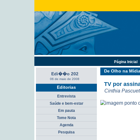
Página Inicial
De Olho na Mídi
Edi��o 202
06 de maio de 2008
TV por assina
Editorias
Cinthia Pascue
Entrevista
Saúde e bem-estar
Em pauta
Tome Nota
Agenda
Pesquisa