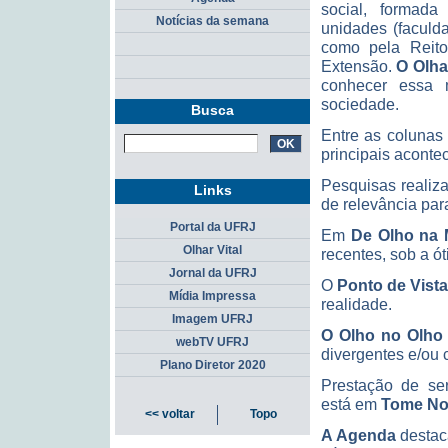
social, formad
Notícias da semana
unidades (faculd
como pela Reito
Extensão.
O Olhar
conhecer essa m
sociedade.
Busca
Entre as colunas
principais aconte
Pesquisas realiz
Links
de relevância pa
Portal da UFRJ
Em
De Olho
na 
Olhar Vital
recentes, sob a ó
Jornal da UFRJ
O
Ponto de Vista
Mídia Impressa
realidade.
Imagem UFRJ
O
Olho no Olho
webTV UFRJ
divergentes e/ou
Plano Diretor 2020
Prestação de ser
está em
Tome No
<< voltar
Topo
A
Agenda
destaca