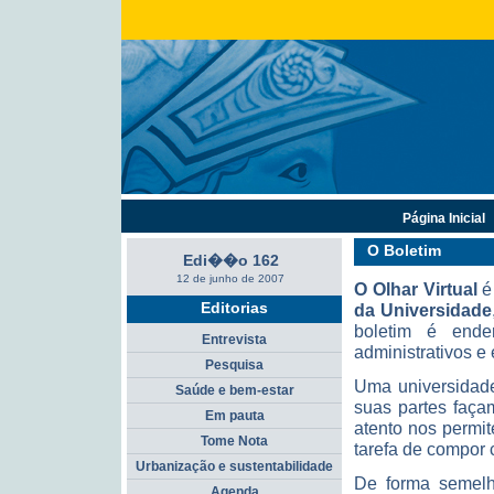
Página Inicial
O Boletim
Edi��o 162
12 de junho de 2007
O
Olhar Virtual
é 
Editorias
da Universidade
boletim é ender
Entrevista
administrativos e
Pesquisa
Uma universidade
Saúde e bem-estar
suas partes faça
Em pauta
atento nos permit
Tome Nota
tarefa de compor 
Urbanização e sustentabilidade
De forma semelh
Agenda