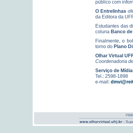
público com infor
O
Entrelinhas
ofe
da Editora da UF
Estudantes das d
coluna
Banco de
Finalmente, o bo
torno do
Plano Di
Olhar Virtual UF
Coordenadoria d
Serviço de Mídia
Tel.: 2598-1898
e-mail:
dmvi@reito