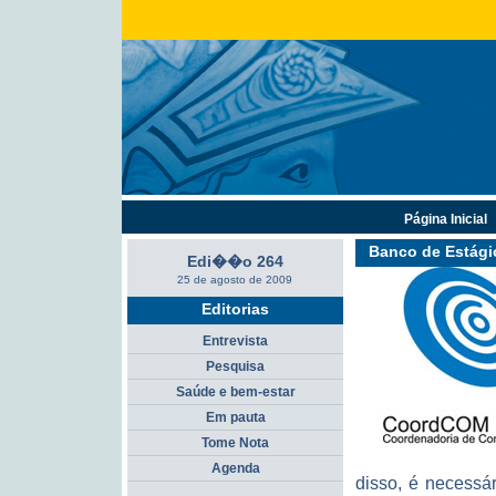
Página Inicial
Banco de Estági
Edi��o 264
25 de agosto de 2009
Editorias
Entrevista
Pesquisa
Saúde e bem-estar
Em pauta
Tome Nota
Agenda
disso, é necessár