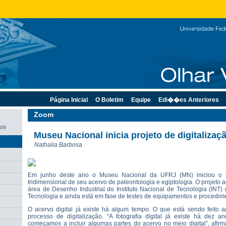
Página Inicial
O Boletim
Equipe
Edi��es Anteriores
Zoom
009
Museu Nacional inicia projeto de digitalizaç
Nathalia Barbosa
Em junho deste ano o Museu Nacional da UFRJ (MN) iniciou o pr
r
tridimensional de seu acervo de paleontologia e egiptologia. O projeto
área de Desenho Industrial do Instituto Nacional de Tecnologia (INT) 
Tecnologia e ainda está em fase de testes de equipamentos e procedim
O acervo digital já existe há algum tempo. O que está sendo feito
processo de digitalização. “A fotografia digital já existe há dez 
começamos a incluir algumas partes do acervo no meio digital”, afir