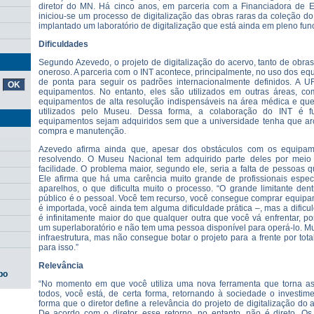
diretor do MN. Há cinco anos, em parceria com a Financiadora de Es
iniciou-se um processo de digitalização das obras raras da coleção do
implantado um laboratório de digitalização que está ainda em pleno fu
Dificuldades
Segundo Azevedo, o projeto de digitalização do acervo, tanto de obras
oneroso. A parceria com o INT acontece, principalmente, no uso dos e
de ponta para seguir os padrões internacionalmente definidos. A 
equipamentos. No entanto, eles são utilizados em outras áreas, com
equipamentos de alta resolução indispensáveis na área médica e que
utilizados pelo Museu. Dessa forma, a colaboração do INT é 
equipamentos sejam adquiridos sem que a universidade tenha que arc
compra e manutenção.
Azevedo afirma ainda que, apesar dos obstáculos com os equipa
resolvendo. O Museu Nacional tem adquirido parte deles por meio 
facilidade. O problema maior, segundo ele, seria a falta de pessoas q
Ele afirma que há uma carência muito grande de profissionais espec
aparelhos, o que dificulta muito o processo. “O grande limitante dent
público é o pessoal. Você tem recurso, você consegue comprar equipa
é importada, você ainda tem alguma dificuldade prática –, mas a dific
é infinitamente maior do que qualquer outra que você vá enfrentar, 
um superlaboratório e não tem uma pessoa disponível para operá-lo. Mu
infraestrutura, mas não consegue botar o projeto para a frente por total
para isso.”
Relevância
po
“No momento em que você utiliza uma nova ferramenta que torna as
todos, você está, de certa forma, retornando à sociedade o investim
forma que o diretor define a relevância do projeto de digitalização d
De acordo com o diretor, esse retorno, no entanto, não é direto. O