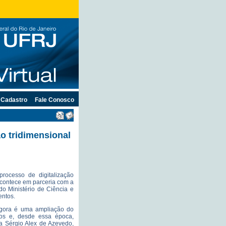
Cadastro
Fale Conosco
ão tridimensional
ocesso de digitalização
 acontece em parceria com a
do Ministério de Ciência e
entos.
 agora é uma ampliação do
anos e, desde essa época,
ma Sérgio Alex de Azevedo,