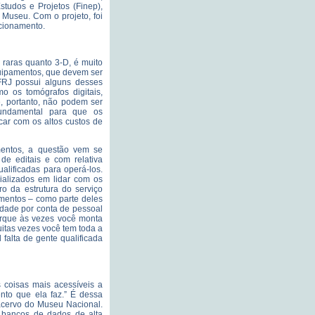
tudos e Projetos (Finep),
 Museu. Com o projeto, foi
ncionamento.
 raras quanto 3-D, é muito
quipamentos, que devem ser
UFRJ possui alguns desses
o os tomógrafos digitais,
, portanto, não podem ser
fundamental para que os
ar com os altos custos de
mentos, a questão vem se
de editais e com relativa
ualificadas para operá-los.
ializados em lidar com os
ro da estrutura do serviço
mentos – como parte deles
uldade por conta de pessoal
porque às vezes você monta
itas vezes você tem toda a
 falta de gente qualificada
 coisas mais acessíveis a
ento que ela faz.” É dessa
o acervo do Museu Nacional.
s bancos de dados de alta