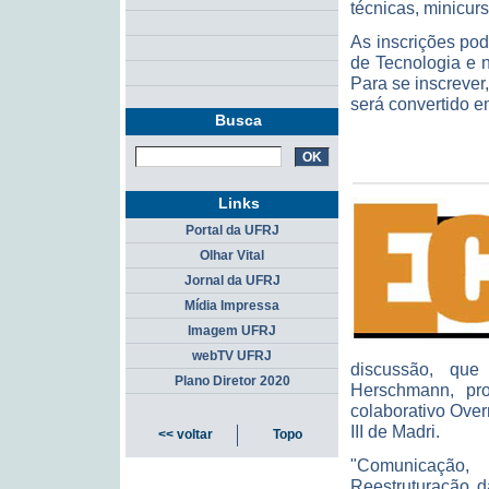
técnicas, minicur
As inscrições po
de Tecnologia e 
Para se inscrever
será convertido e
Busca
Links
Portal da UFRJ
Olhar Vital
Jornal da UFRJ
Mídia Impressa
Imagem UFRJ
webTV UFRJ
discussão, que
Plano Diretor 2020
Herschmann, pr
colaborativo Over
III de Madri.
<< voltar
Topo
"Comunicação,
Reestruturação d