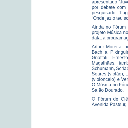
apresentado “Juv
por debate com o
pesquisador Tiag
“Onde jaz o teu so
Ainda no Fórum d
projeto Música n
data, a programaç
Arthur Moreira L
Bach a Pixingu
Gnattali, Erne
Magalhães, tam
Schumann, Scriab
Soares (violão), 
(violoncelo) e Ve
O Música no Fóru
Salão Dourado.
O Fórum de Ciên
Avenida Pasteur, 