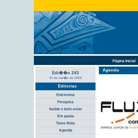
Página Inicial
Agenda
Edi��o 243
31 de mar�o de 2009
Editorias
Entrevista
Pesquisa
Saúde e bem-estar
Em pauta
Tome Nota
Agenda