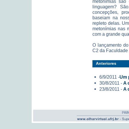
metonímias são c
linguagem? São
concepções, pr
baseiam na noss
repleto delas. U
metonímias nas m
com a grande quan
O lançamento do 
C2 da Faculdade 
Anteriores
6/9/2011 -
Um p
30/8/2011 -
A 
23/8/2011 -
A 