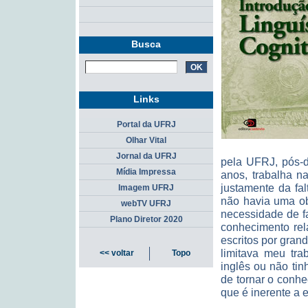
Busca
Links
Portal da UFRJ
Olhar Vital
Jornal da UFRJ
pela UFRJ, pós-d
Mídia Impressa
anos, trabalha na
justamente da fal
Imagem UFRJ
não havia uma obr
webTV UFRJ
necessidade de f
Plano Diretor 2020
conhecimento rela
escritos por gran
limitava meu tra
<< voltar
Topo
inglês ou não tin
de tornar o conhe
que é inerente a e