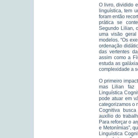
O livro, dividido 
linguística, tem
foram então recor
prática se cont
Segundo Lilian, o
uma visão geral 
modelos. “Os exer
ordenação didáti
das vertentes da
assim como a Fís
estuda as galáxia
complexidade a se
O primeiro impact
mas Lilian faz 
Linguística Cogn
pode atuar em vá
categorizamos o 
Cognitiva busca
auxílio do trabal
Para reforçar o a
e Metonímias”, q
Linguística Cogni