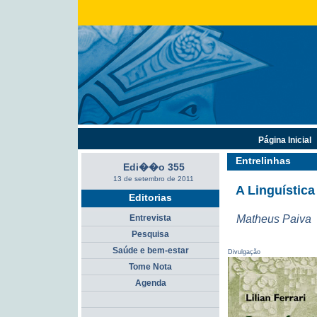
Página Inicial
Entrelinhas
Edi��o 355
13 de setembro de 2011
A Linguístic
Editorias
Matheus Paiva
Entrevista
Pesquisa
Saúde e bem-estar
Divulgação
Tome Nota
Agenda