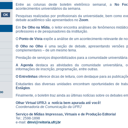
Entre as colunas deste boletim eletrônico semanal, a
No Fo
acontecimentos universitários da semana.
Pesquisas realizadas por profissionais da universidade, bem como ev
debate acadêmico são apresentados no
Zoom
.
Em
De Olho
na Mídia
, o leitor encontra análises de fenômenos midátic
professores e de pesquisadores da instituição.
O
Ponto de Vista
expõe a análise de um acontecimento relevante de no
O
Olho no Olho
é uma seção de debate, apresentando versões pl
complementares – de um mesmo tema.
Prestação de serviços disponibilizados para a comunidade universitári
A
Agenda
destaca as atividades da comunidade universitária, o
informações de inscrição, programação, entre outras.
O
Entrelinhas
oferece dicas de leitura, com destaque para as publicaçõ
Estudantes das diversas unidades encontram oportunidades de tra
Estágios
.
po
Finalmente, o boletim traz ainda as últimas notícias sobre os debates e
Olhar Virtual UFRJ: a notícia bem apurada até você!
Coordenadoria de Comunicação da UFRJ
Serviço de Mídias Impressas, Virtuais e de Produção Editorial
Tel.: 2598-1898
e-mail:
dmvi@reitoria.ufrj.br