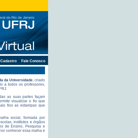
Cadastro
Fale Conosco
a da Universidade
, criado
o a todos os professores,
UFRJ.
odas as suas partes façam
mite visualizar o fio que
ais fios as estampas que
alha social, formada por
olas, institutos e órgãos
des de Ensino, Pesquisa e
lhor conhecer essa malha e