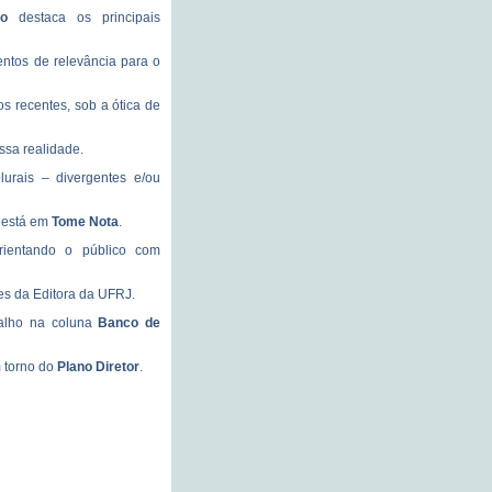
co
destaca os principais
entos de relevância para o
os recentes, sob a ótica de
ssa realidade.
urais – divergentes e/ou
a está em
Tome Nota
.
rientando o público com
es da Editora da UFRJ.
balho na coluna
Banco de
m torno do
Plano Diretor
.