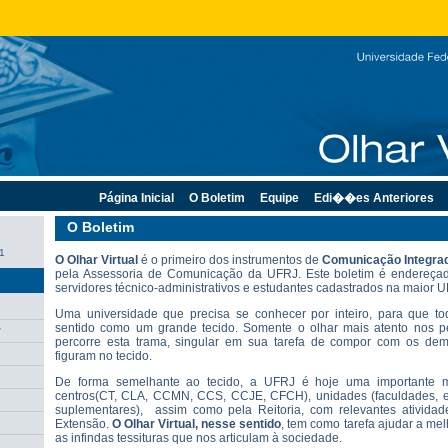
Página Inicial
O Boletim
Equipe
Edi��es Anteriores
O Boletim
11
O
Olhar Virtual
é o primeiro dos instrumentos de
Comunicação Integrad
pela Assessoria de Comunicação da UFRJ. Este boletim é endereçad
servidores técnico-administrativos e estudantes cadastrados na maior 
Uma universidade que precisa se conhecer por inteiro, para que t
sentido como um grande tecido. Somente o olhar mais atento nos per
r
percorre esta trama, singular em sua tarefa de compor com os dem
figuram no tecido.
De forma semelhante ao tecido, a UFRJ é hoje uma importante m
centros(CT, CLA, CCMN, CCS, CCJE, CFCH), unidades (faculdades, esc
suplementares), assim como pela Reitoria, com relevantes ativida
Extensão.
O Olhar Virtual
, nesse sentido
, tem como tarefa ajudar a me
as infindas tessituras que nos articulam à sociedade.