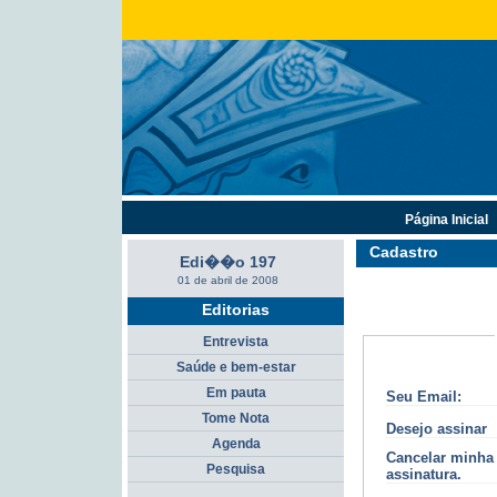
Página Inicial
Cadastro
Edi��o 197
01 de abril de 2008
Editorias
Entrevista
Saúde e bem-estar
Em pauta
Seu Email:
Tome Nota
Desejo assinar
Agenda
Cancelar minha
Pesquisa
assinatura.