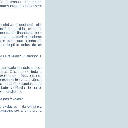
 as favelas, e a partir do
adores impedia que fossem
oletiva (coordenei oito
sitária nascido, criado e
estrado) financiada pela
 pretendia ouvir moradores
, é claro, que o tema da
amos impô-lo antes de os
l das favelas? O senhor a
?
, com cada pesquisador se
orsal. O centro de toda a
favela, espremidos em uma
pressuposto da conivência
criminal (as disputas entre
lado, violência de outro,
va consistente.
a nas favelas?
o exclusivo – da dinâmica
aginário social e na arena