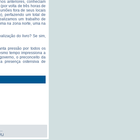
hos anteriores, conheciam
(por volta de três horas de
euniões fora de seus locais
), perfazendo um total de
realizamos um trabalho de
 uma na zona norte, uma na
alização do livro? Se sim,
anta pressão por todos os
mesmo tempo impressiona a
governo, o preconceito da
 a presença ostensiva de