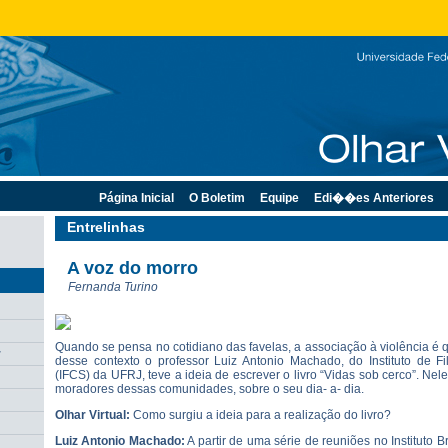
Página Inicial
O Boletim
Equipe
Edi��es Anteriores
Entrelinhas
A voz do morro
Fernanda Turino
Quando se pensa no cotidiano das favelas, a associação à violência é q
r
desse contexto o professor Luiz Antonio Machado, do Instituto de Fi
(IFCS) da UFRJ, teve a ideia de escrever o livro “Vidas sob cerco”. Nele
moradores dessas comunidades, sobre o seu dia- a- dia.
Olhar Virtual:
Como surgiu a ideia para a realização do livro?
Luiz Antonio Machado:
A partir de uma série de reuniões no Instituto B