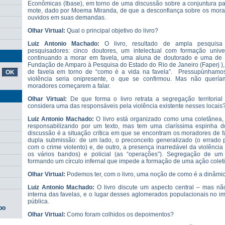
Econômicas (Ibase), em torno de uma discussão sobre a conjuntura para
mote, dado por Moema Miranda, de que a desconfiança sobre os mor
ouvidos em suas demandas.
Olhar Virtual:
Qual o principal objetivo do livro?
Luiz Antonio Machado:
O livro, resultado de ampla pesquisa c
pesquisadores: cinco doutores, um intelectual com formação univer
continuando a morar em favela, uma aluna de doutorado e uma de m
Fundação de Amparo à Pesquisa do Estado do Rio de Janeiro (Faperj ),
de favela em torno de “como é a vida na favela”. Pressupúnhamos
violência seria onipresente, o que se confirmou. Mas não querí
moradores começarem a falar.
Olhar Virtual:
De que forma o livro retrata a segregação territoria
considera uma das responsáveis pela violência existente nesses locais
Luiz Antonio Machado:
O livro está organizado como uma coletânea
responsabilizando por um texto, mas tem uma claríssima espinha d
discussão é a situação crítica em que se encontram os moradores de 
dupla submissão: de um lado, o preconceito generalizado (o errado 
com o crime violento) e, de outro, a presença inarredável da violência 
os vários bandos) e policial (as “operações”). Segregação de um 
formando um círculo infernal que impede a formação de uma ação coleti
Olhar Virtual:
Podemos ter, com o livro, uma noção de como é a dinâmic
Luiz Antonio Machado:
O livro discute um aspecto central – mas nã
interna das favelas, e o lugar desses aglomerados populacionais no im
pública.
po
Olhar Virtual:
Como foram colhidos os depoimentos?