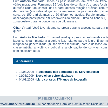
Luiz Antonio Machado:
Todos os pesquisadores, em razão de trabal
vários moradores. Formamos 15 “coletivos de confiança”, grupos focais 
duração cada um) constituídos a partir dessas relações prévias, com r
de moradia (em salas alugadas de empresas de pesquisa de opinião
cerca de 150 participantes de 50 diferentes favelas. Paralelamente 
observação participante em três favelas da cidade – uma na zona sul,
zona oeste – durante pouco mais de oito meses.
Olhar Virtual:
Você teve alguma surpresa durante a pesquisa para a re
qual?
Luiz Antonio Machado:
É inacreditável que pessoas submetidas a t
lados consigam manter a alegria e fazer planos para o futuro. E ao 
indignação generalizada (muitas vezes reprimida) com o descaso do 
classe média, a violência policial e a obrigação de conviver com
criminosos armados.
Anteriores
18/08/2009 -
Radiografia dos estudantes de Serviço Social
11/08/2009 -
Novo olhar sobre Machado
04/08/2009 -
Livro conta os 170 anos da fotografia