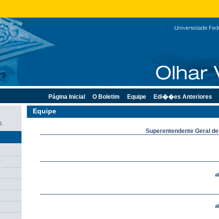
Página Inicial
O Boletim
Equipe
Edi��es Anteriores
Equipe
11
Superentendente Geral d
r
a
a