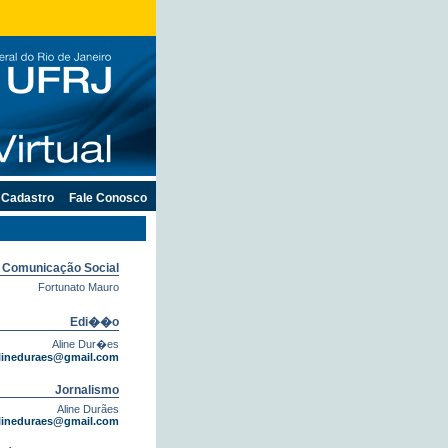
Cadastro
Fale Conosco
e Comunicação Social
Fortunato Mauro
Edi��o
Aline Dur�es
lineduraes@gmail.com
Jornalismo
Aline Durães
lineduraes@gmail.com