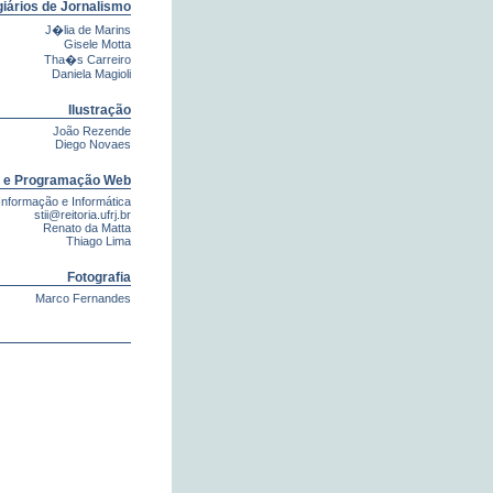
iários de Jornalismo
J�lia de Marins
Gisele Motta
Tha�s Carreiro
Daniela Magioli
Ilustração
João Rezende
Diego Novaes
 e Programação Web
Informação e Informática
stii@reitoria.ufrj.br
Renato da Matta
Thiago Lima
Fotografia
Marco Fernandes