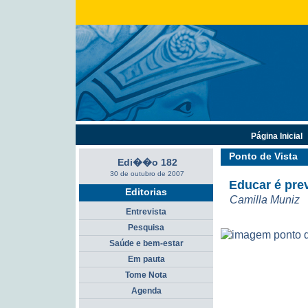
Página Inicial
Ponto de Vista
Edi��o 182
30 de outubro de 2007
Educar é pre
Editorias
Camilla Muniz
Entrevista
Pesquisa
Saúde e bem-estar
Em pauta
Tome Nota
Agenda