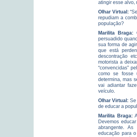
atingir esse alvo,
Olhar Virtual:
“Se
repudiam a combi
população?
Marilita Braga:
persuadido quand
sua forma de agir
que está perden
descontração et
motorista a deix
“convencidas” pe
como se fosse u
determina, mas s
vai adiantar fa
veículo.
Olhar Virtual:
Se 
de educar a pop
Marilita Braga:
A
Devemos educar 
abrangente. As
educação para o 