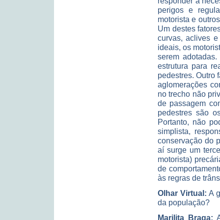
responder à nece
perigos e regul
motorista e outr
Um destes fatores
curvas, aclives 
ideais, os motori
serem adotadas.
estrutura para r
pedestres. Outro 
aglomerações com 
no trecho não priv
de passagem com
pedestres são os
Portanto, não po
simplista, respo
conservação do p
aí surge um terce
motorista) precár
de comportamento
às regras de trâns
Olhar Virtual:
A g
da população?
Marilita Braga:
A