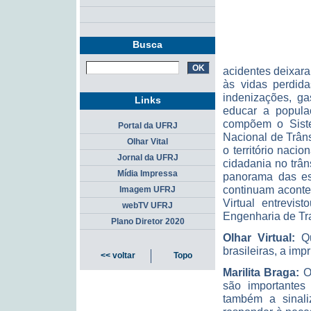
Busca
acidentes deixara
às vidas perdid
indenizações, g
Links
educar a popula
compõem o Siste
Portal da UFRJ
Nacional de Trâns
Olhar Vital
o território naci
Jornal da UFRJ
cidadania no trân
Mídia Impressa
panorama das est
continuam aconte
Imagem UFRJ
Virtual entrevis
webTV UFRJ
Engenharia de Tr
Plano Diretor 2020
Olhar Virtual:
Qu
brasileiras, a im
<< voltar
Topo
Marilita Braga:
Os
são importantes 
também a sinali