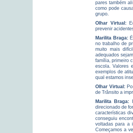
pares também ali
como pode causar
grupo.
Olhar Virtual:
E
prevenir acidentes
Marilita Braga:
É 
no trabalho de p
muito mais difíc
adequados sejam 
família, primeiro 
escola. Valores 
exemplos de atit
qual estamos inse
Olhar Virtual:
Por
de Trânsito a imp
Marilita Braga:
E
direcionado de for
características d
conseguiu encont
voltadas para a 
Começamos a ver 